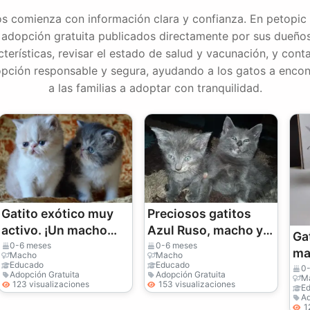
s comienza con información clara y confianza. En petopic
 adopción gratuita publicados directamente por sus dueños.
terísticas, revisar el estado de salud y vacunación, y conta
opción responsable y segura, ayudando a los gatos a encon
a las familias a adoptar con tranquilidad.
Gatito exótico muy
Preciosos gatitos
activo. ¡Un macho
Azul Ruso, macho y
Gat
increíble!
hembra.
0-6 meses
0-6 meses
ma
Macho
Macho
Educado
Educado
el
0
Adopción Gratuita
Adopción Gratuita
M
(n
123 visualizaciones
153 visualizaciones
E
Ad
1