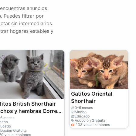
 encuentras anuncios
 Puedes filtrar por
ctar sin intermediarios.
trar hogares estables y
Gatitos Oriental
Shorthair
itos British Shorthair
0-6 meses
chos y hembras Correo
Macho
Educado
ectrónico de contacto
-6 meses
Adopción Gratuita
acho
keawoma@outlook.com)
133 visualizaciones
ducado
opción Gratuita
20 visualizaciones