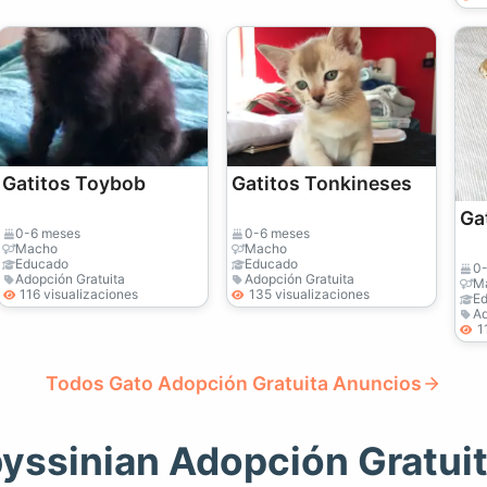
Gatitos Toybob
Gatitos Tonkineses
Ga
0-6 meses
0-6 meses
Macho
Macho
Educado
Educado
0
Adopción Gratuita
Adopción Gratuita
M
116 visualizaciones
135 visualizaciones
E
Ad
1
Todos Gato Adopción Gratuita Anuncios
byssinian Adopción Gratui