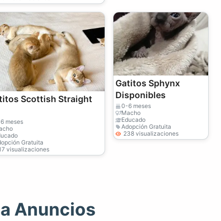
Gatitos Sphynx
Disponibles
titos Scottish Straight
0-6 meses
Macho
Educado
-6 meses
Adopción Gratuita
acho
238 visualizaciones
ducado
opción Gratuita
17 visualizaciones
ta Anuncios