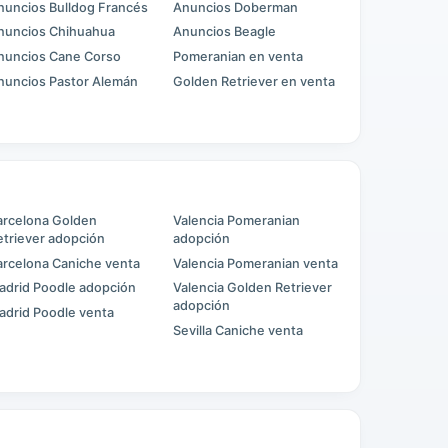
nuncios Bulldog Francés
Anuncios Doberman
nuncios Chihuahua
Anuncios Beagle
nuncios Cane Corso
Pomeranian en venta
nuncios Pastor Alemán
Golden Retriever en venta
arcelona Golden
Valencia Pomeranian
etriever adopción
adopción
arcelona Caniche venta
Valencia Pomeranian venta
adrid Poodle adopción
Valencia Golden Retriever
adopción
adrid Poodle venta
Sevilla Caniche venta