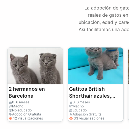
La adopción de gato
reales de gatos en
ubicación, edad y carac
Así facilitamos una ad
2 hermanos en
Gatitos British
Barcelona
Shorthair azules,
macho y hembra.
0-6 meses
0-6 meses
Macho
Macho
No educado
Educado
Adopción Gratuita
Adopción Gratuita
12 visualizaciones
33 visualizaciones