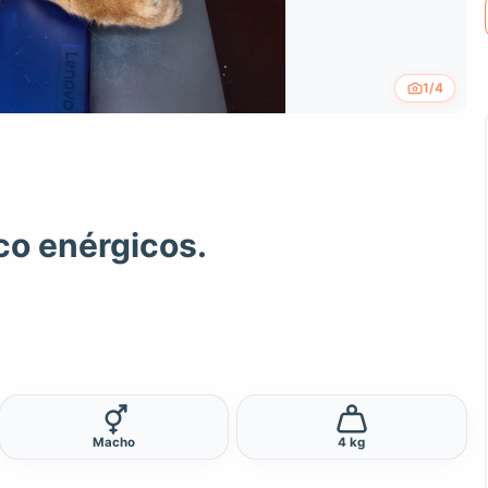
1/4
co enérgicos.
Macho
4 kg