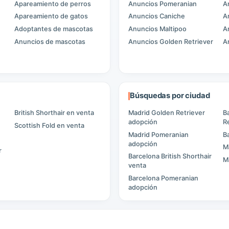
Apareamiento de perros
Anuncios Pomeranian
A
Apareamiento de gatos
Anuncios Caniche
A
Adoptantes de mascotas
Anuncios Maltipoo
A
Anuncios de mascotas
Anuncios Golden Retriever
A
Búsquedas por ciudad
British Shorthair en venta
Madrid Golden Retriever
B
adopción
R
Scottish Fold en venta
Madrid Pomeranian
B
adopción
M
r
Barcelona British Shorthair
M
venta
Barcelona Pomeranian
adopción