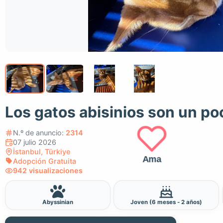
Los gatos abisinios son un po
N.º de anuncio:
2314
07 julio 2026
İstanbul, Türkiye
Ama
Adopción Gratuita
942 visualizaciones
Abyssinian
Joven (6 meses - 2 años)