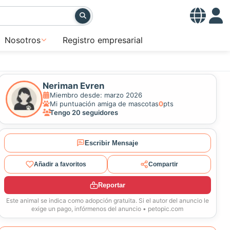
Nosotros
Registro empresarial
Neriman Evren
Miembro desde: marzo 2026
Mi puntuación amiga de mascotas
0
pts
Tengo 20 seguidores
Escribir Mensaje
Añadir a favoritos
Compartir
Reportar
Este animal se indica como adopción gratuita. Si el autor del anuncio le
exige un pago, infórmenos del anuncio • petopic.com