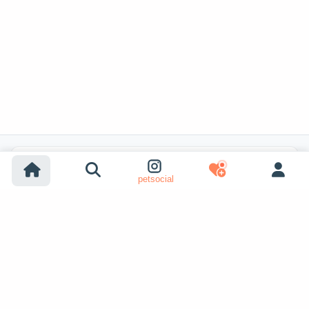
Búsquedas populares
petsocial
Adopción de perros
Adopción de gatos
Perros en venta
Gatos en venta
Adopción desde refugio (perro)
Adopción desde refugio (gato)
Perros perdidos
Gatos perdidos