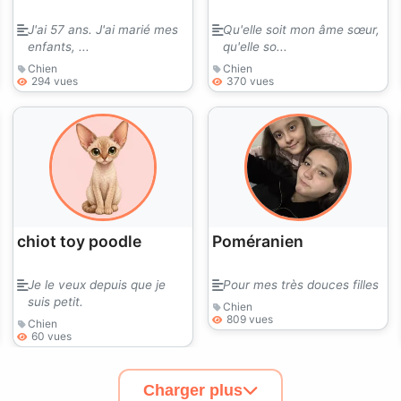
J'ai 57 ans. J'ai marié mes
Qu'elle soit mon âme sœur,
enfants, ...
qu'elle so...
Chien
Chien
294 vues
370 vues
chiot toy poodle
Poméranien
Je le veux depuis que je
Pour mes très douces filles
suis petit.
Chien
809 vues
Chien
60 vues
Charger plus