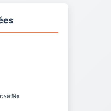
ées
t vérifiée