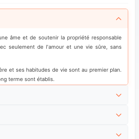
à une âme et de soutenir la propriété responsable
vec seulement de l'amour et une vie sûre, sans
tère et ses habitudes de vie sont au premier plan.
ng terme sont établis.
lacements proches offrent une grande commodité.
ptation plus rapide et plus sûr.
s aussi à toucher la vie d'un être vivant. Les
ptées à différents styles de vie et conditions