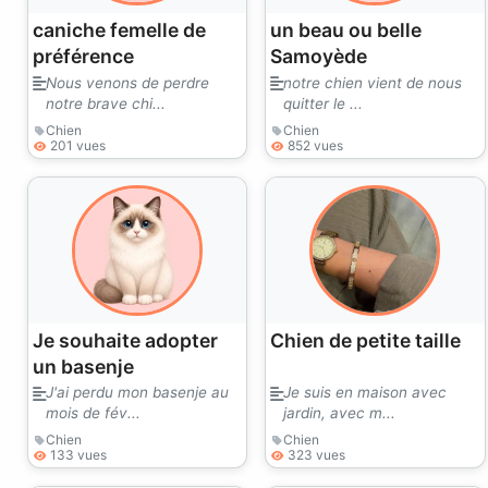
caniche femelle de
un beau ou belle
préférence
Samoyède
Nous venons de perdre
notre chien vient de nous
notre brave chi...
quitter le ...
Chien
Chien
201 vues
852 vues
Je souhaite adopter
Chien de petite taille
un basenje
J'ai perdu mon basenje au
Je suis en maison avec
mois de fév...
jardin, avec m...
Chien
Chien
133 vues
323 vues