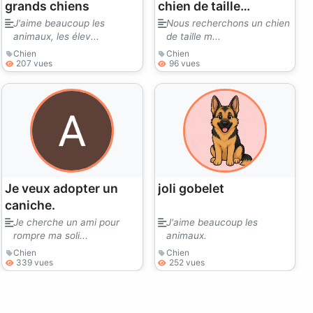
grands chiens
chien de taille
moyenne !
J'aime beaucoup les
Nous recherchons un chien
animaux, les élev...
de taille m...
Chien
Chien
207 vues
96 vues
Je veux adopter un
joli gobelet
caniche.
Je cherche un ami pour
J'aime beaucoup les
rompre ma soli...
animaux.
Chien
Chien
339 vues
252 vues