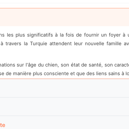
s les plus significatifs à la fois de fournir un foyer 
travers la Turquie attendent leur nouvelle famille a
ations sur l'âge du chien, son état de santé, son carac
e de manière plus consciente et que des liens sains à lo
tanbul et dans les environs, les annonces dans des emp
icts proches rendent le processus de rencontre et d'ada
 pas seulement à obtenir un animal de compagnie, mai
es comme Istanbul offrent de nombreuses options ada
te
liers de chiens cherchant un foyer aimant.