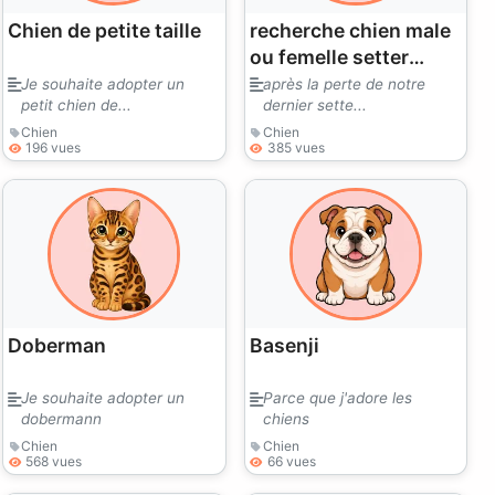
Chien de petite taille
recherche chien male
ou femelle setter
gordon
Je souhaite adopter un
après la perte de notre
petit chien de...
dernier sette...
Chien
Chien
196 vues
385 vues
Doberman
Basenji
Je souhaite adopter un
Parce que j'adore les
dobermann
chiens
Chien
Chien
568 vues
66 vues