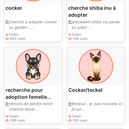
cocker
cherche shiba inu à
adopter
cherche a adopter cocker
précédent shiba inu perdu
ou golden , ...
en juillet ...
Chien
Chien
640 vues
164 vues
recherche pour
Cocker/teckel
adoption femelle
boxer de 2ou3 ans
Venons de perdre notre
Bonjour , je suis nouvelle ici
chienne boxer ...
je sui...
Chien
Chien
366 vues
155 vues