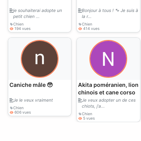
je souhaiterai adopte un
Bonjour à tous ! 🐾 Je suis à
petit chien ...
la r...
Chien
Chien
194 vues
414 vues
Caniche mâle 🥹
Akita poméranien, lion
chinois et cane corso
Je le veux vraiment
Je veux adopter un de ces
chiots, j'a...
Chien
606 vues
Chien
5 vues