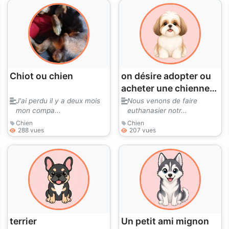
Chiot ou chien
on désire adopter ou
acheter une chienne
bichon ou coton
J'ai perdu il y a deux mois
Nous venons de faire
mon compa...
euthanasier notr...
tulear, possibilité d'en
Chien
Chien
adopter un adulte
288 vues
207 vues
terrier
Un petit ami mignon