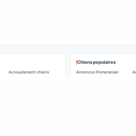
Chiens populaires
Accouplement chiens
Annonces Pomeranian
A
F
Accouplement chats
Annonces Caniche
A
Adoptants d'animaux
Annonces Maltipoo
A
Annonces pour animaux
Annonces Golden
Retriever
A
Recherches par ville
British Shorthair à vendre
Paris Pomeranian adoption
P