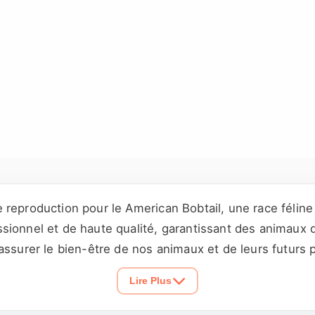
 reproduction pour le American Bobtail, une race félin
ionnel et de haute qualité, garantissant des animaux de
assurer le bien-être de nos animaux et de leurs futurs
uction de nos chats, afin de vous donner une tranquillit
Lire Plus
rôles de santé rigoureux, vous assurant ainsi des compa
rtunités de reproduction de American Bobtail.