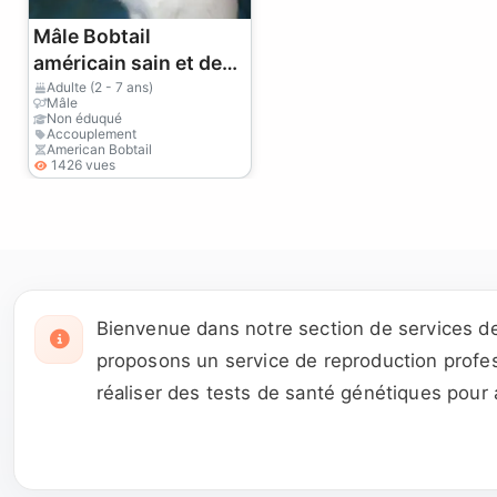
Mâle Bobtail
américain sain et de
race pure, apte à
Adulte (2 - 7 ans)
Mâle
l'accouplement
Non éduqué
Accouplement
American Bobtail
1426 vues
Bienvenue dans notre section de services de
proposons un service de reproduction profess
réaliser des tests de santé génétiques pour 
documents de santé et l'historique de reprod
garantie pour les chiots ainsi que des cont
mondiale pour découvrir les meilleures oppo