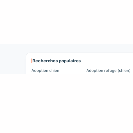
Recherches populaires
Adoption chien
Adoption refuge (chien)
Adoption chat
Adoption refuge (chat)
Chiens à vendre
Chiens perdus
Chats à vendre
Chats perdus
Chats populaires
Annonces British Shorthair
Annonces Bengal