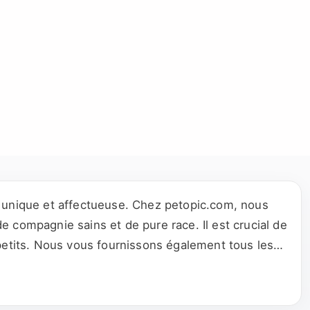
e unique et affectueuse. Chez petopic.com, nous
 compagnie sains et de pure race. Il est crucial de
 petits. Nous vous fournissons également tous les
é d'esprit lors de votre choix. Nous offrons une
gnons en pleine forme. Explorez notre plateforme