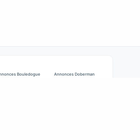
nnonces Bouledogue
Annonces Doberman
rançais
Annonces Beagle
nnonces Chihuahua
Pomeranian à vendre
nnonces Cane Corso
Golden Retriever à vendre
nnonces Berger Allemand
aris Poodle adoption
Lyon Poodle adoption