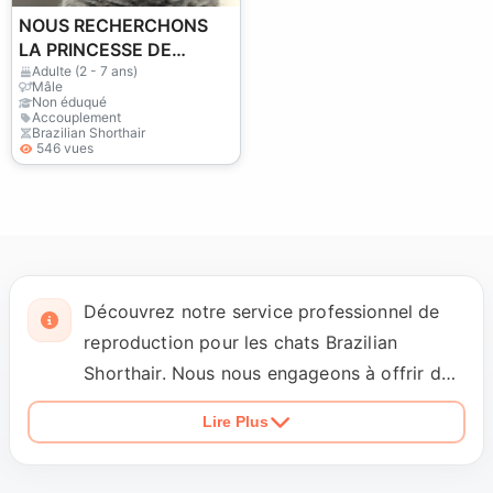
NOUS RECHERCHONS
LA PRINCESSE DE
TOSUN PACHA.
Adulte (2 - 7 ans)
Mâle
Non éduqué
Accouplement
Brazilian Shorthair
546 vues
Découvrez notre service professionnel de
reproduction pour les chats Brazilian
Shorthair. Nous nous engageons à offrir des
accouplements sains et pur-sang,
Lire Plus
garantissant la qualité génétique de chaque
portée. Nos reproducteurs sont soumis à