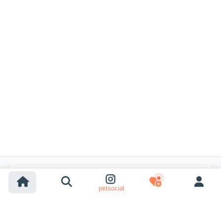
Recherches populaires
petsocial
Adoption chien
Adoption chat
Chiens à vendre