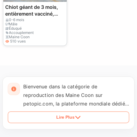
Chiot géant de 3 mois,
entièrement vacciné,
avec passeport,
0-6 mois
Mâle
micropuce et pedigree.
Éduqué
Accouplement
Maine Coon
510 vues
Bienvenue dans la catégorie de
reproduction des Maine Coon sur
petopic.com, la plateforme mondiale dédiée
aux animaux de compagnie. Nos services de
Lire Plus
reproduction sont entièrement
professionnels, garantissant des animaux