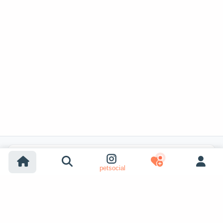
Recherches populaires
petsocial
Adoption chien
Adoption chat
Chiens à vendre
Chats à vendre
Adoption refuge (chien)