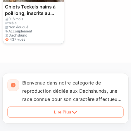
Chiots Teckels nains à
poil long, inscrits au
Kennel Club, de lignée
0-6 mois
Mâle
championne
Non éduqué
Accouplement
Dachshund
437 vues
Bienvenue dans notre catégorie de
reproduction dédiée aux Dachshunds, une
race connue pour son caractère affectueux
et sa fidélité. Nous offrons des services de
Lire Plus
reproduction professionnels, garantissant
des accouplements sains et de race pure.