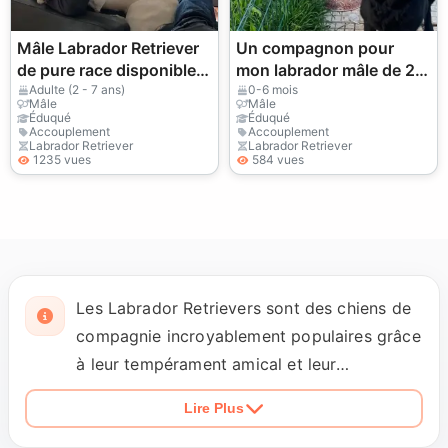
Mâle Labrador Retriever
Un compagnon pour
de pure race disponible
mon labrador mâle de 2
pour la reproduction
ans.
Adulte (2 - 7 ans)
0-6 mois
Mâle
Mâle
Éduqué
Éduqué
Accouplement
Accouplement
Labrador Retriever
Labrador Retriever
1235 vues
584 vues
Les Labrador Retrievers sont des chiens de
compagnie incroyablement populaires grâce
à leur tempérament amical et leur
intelligence. Chez petopic.com, nous offrons
Lire Plus
des services de reproduction professionnels