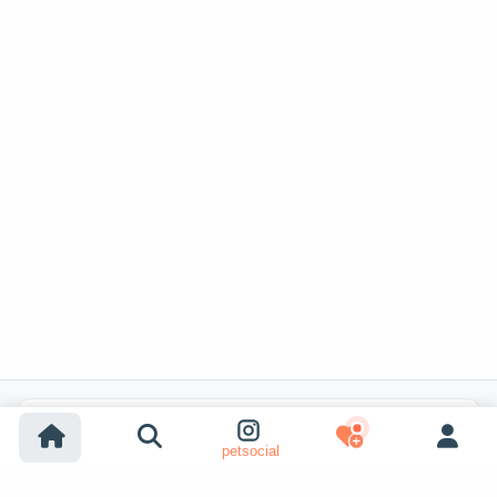
Recherches populaires
petsocial
Adoption chien
Adoption chat