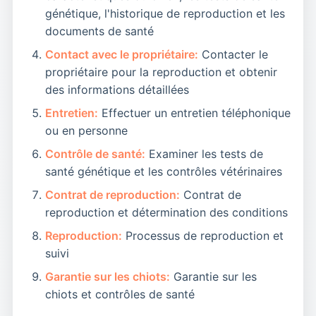
Il est impératif d'avoir le numéro de
parfois durer plusieurs heures. Si le travail
génétique, l'historique de reproduction et les
téléphone de son vétérinaire à portée de
s'éternise (plus de 10 heures) sans
documents de santé
main en cas de complication. Une
qu'aucun chiot ne sorte, ou si la chienne
Contact avec le propriétaire:
Contacter le
césarienne peut être nécessaire si un
montre des signes de détresse, une
propriétaire pour la reproduction et obtenir
chiot est trop gros ou mal positionné .
intervention vétérinaire d'urgence est
des informations détaillées
nécessaire .
Entretien:
Effectuer un entretien téléphonique
Envisager la stérilisation après la
ou en personne
reproduction :
Après la reproduction, si
Contrôle de santé:
Examiner les tests de
vous ne souhaitez pas refaire une portée,
santé génétique et les contrôles vétérinaires
la stérilisation peut être envisagée pour
prévenir d'éventuels problèmes de santé
Contrat de reproduction:
Contrat de
(infections utérines, cancers) .
reproduction et détermination des conditions
Reproduction:
Processus de reproduction et
La reproduction est une aventure passionnante
suivi
mais exigeante. Avec une bonne préparation et
Garantie sur les chiots:
Garantie sur les
une attention constante à la santé et au bien-
chiots et contrôles de santé
être des chiens, elle peut être une expérience
enrichissante. Pour trouver le partenaire idéal,