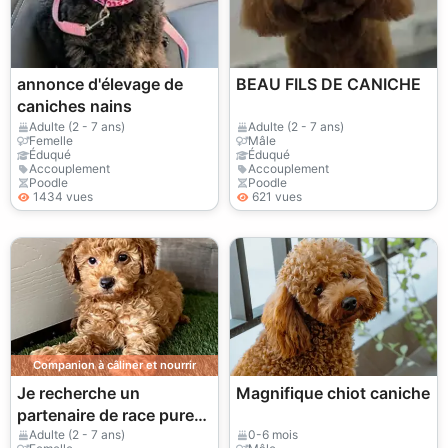
annonce d'élevage de
BEAU FILS DE CANICHE
caniches nains
Adulte (2 - 7 ans)
Adulte (2 - 7 ans)
Femelle
Mâle
Éduqué
Éduqué
Accouplement
Accouplement
Poodle
Poodle
1434 vues
621 vues
Companion à câliner et nourrir
Je recherche un
Magnifique chiot caniche
partenaire de race pure
pour ma femelle caniche
Adulte (2 - 7 ans)
0-6 mois