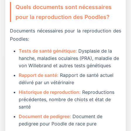
Quels documents sont nécessaires
n'hésitez pas à publier une annonce détaillée
sur Petopic et à échanger avec d'autres
pour la reproduction des Poodles?
propriétaires de caniches.
Documents nécessaires pour la reproduction des
Poodles:
Tests de santé génétique:
Dysplasie de la
hanche, maladies oculaires (PRA), maladie de
von Willebrand et autres tests génétiques
Rapport de santé:
Rapport de santé actuel
délivré par un vétérinaire
Historique de reproduction:
Reproductions
précédentes, nombre de chiots et état de
santé
Document de pedigree:
Document de
pedigree pour Poodle de race pure