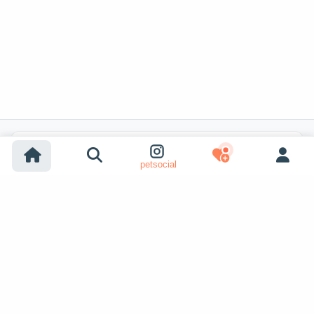
Recherches populaires
petsocial
Adoption chien
Adoption chat
Chiens à vendre
Chats à vendre
Adoption refuge (chien)
Adoption refuge (chat)
Chiens perdus
Chats perdus
Accouplement chiens
Voir plus