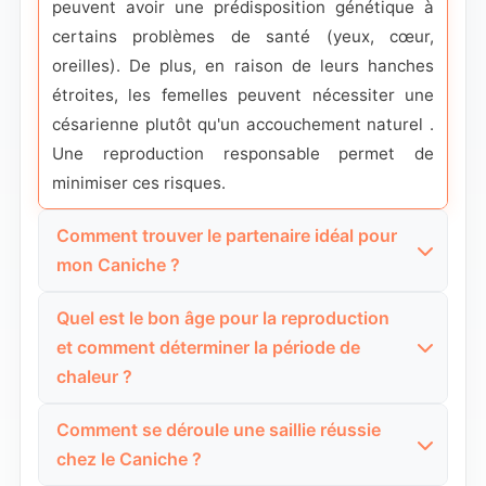
peuvent avoir une prédisposition génétique à
certains problèmes de santé (yeux, cœur,
oreilles). De plus, en raison de leurs hanches
étroites, les femelles peuvent nécessiter une
césarienne plutôt qu'un accouchement naturel .
Une reproduction responsable permet de
minimiser ces risques.
Comment trouver le partenaire idéal pour
mon Caniche ?
Trouver le bon partenaire pour votre Caniche
Quel est le bon âge pour la reproduction
est la première étape cruciale. Il ne suffit pas de
et comment déterminer la période de
trouver un autre caniche ; il doit présenter des
chaleur ?
caractéristiques complémentaires aux vôtres.
Le timing est essentiel pour réussir une saillie. Il
Comment se déroule une saillie réussie
Critères essentiels pour choisir le partenaire :
faut à la fois respecter l'âge de maturité du
chez le Caniche ?
chien et le cycle de la femelle.
Caractéristiques physiques similaires :