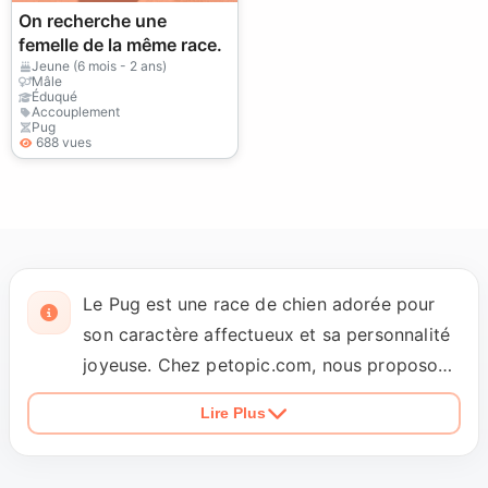
On recherche une
femelle de la même race.
Jeune (6 mois - 2 ans)
Mâle
Éduqué
Accouplement
Pug
688 vues
Le Pug est une race de chien adorée pour
son caractère affectueux et sa personnalité
joyeuse. Chez petopic.com, nous proposons
des services de reproduction professionnels
Lire Plus
pour les Pugs, garantissant des chiots sains
et de race pure. Nous comprenons
l'importance des tests de santé génétiques