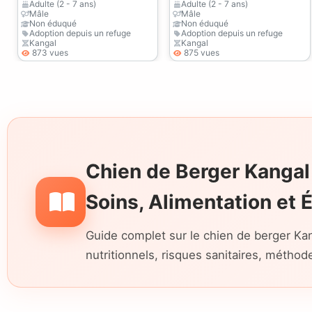
confiance qui offrira
cherche un
Adulte (2 - 7 ans)
Adulte (2 - 7 ans)
Mâle
Mâle
un foyer adapté à un
propriétaire digne de
Non éduqué
Non éduqué
Adoption depuis un refuge
Adoption depuis un refuge
Kangal croisé
ce nom.
Kangal
Kangal
873 vues
875 vues
intelligent.
Chien de Berger Kangal
Soins, Alimentation et 
Guide complet sur le chien de berger Kan
nutritionnels, risques sanitaires, méthod