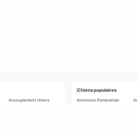
Chiens populaires
Accouplement chiens
Annonces Pomeranian
A
F
Accouplement chats
Annonces Caniche
A
Adoptants d'animaux
Annonces Maltipoo
A
Annonces pour animaux
Annonces Golden
Retriever
A