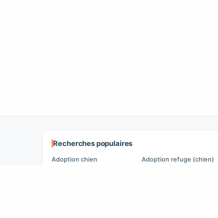
Recherches populaires
Adoption chien
Adoption refuge (chien)
Adoption chat
Adoption refuge (chat)
Chiens à vendre
Chiens perdus
Chats à vendre
Chats perdus