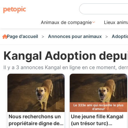
petopic
Animaux de compagnie
Lieux anim
Page d'accueil
Annonces pour animaux
Adopti
Kangal Adoption depui
Il y a 3 annonces Kangal en ligne en ce moment, dern
Le 333e ami qui recueille le plus
d'amour
Nous recherchons un
Une jeune fille Kangal
propriétaire digne de
(un trésor turc)