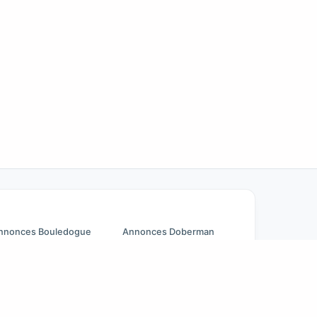
nnonces Bouledogue
Annonces Doberman
rançais
Annonces Beagle
nnonces Chihuahua
Pomeranian à vendre
nnonces Cane Corso
Golden Retriever à vendre
nnonces Berger Allemand