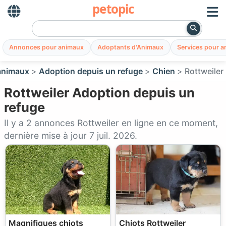
petopic
Annonces pour animaux
Adoptants d'Animaux
Services pour 
animaux
Adoption depuis un refuge
Chien
Rottweiler
Rottweiler Adoption depuis un
refuge
Il y a 2 annonces Rottweiler en ligne en ce moment,
dernière mise à jour 7 juil. 2026.
Magnifiques chiots
Chiots Rottweiler