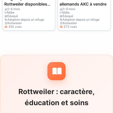
Rottweiler disponibles
allemands AKC à vendre
dès maintenant
0-6 mois
0-6 mois
Mâle
Mâle
Éduqué
Éduqué
Adoption depuis un refuge
Adoption depuis un refuge
Rottweiler
Rottweiler
350 vues
373 vues
Rottweiler : caractère,
éducation et soins