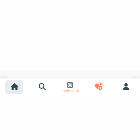
Recherches populaires
petsocial
Adoption chien
Adoption chat
Chiens à vendre
Chats à vendre
Adoption refuge (chien)
Adoption refuge (chat)
Chiens perdus