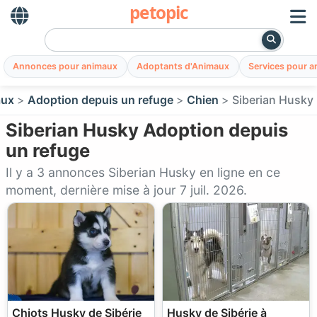
petopic
Annonces pour animaux
Adoptants d'Animaux
Services pour 
aux
Adoption depuis un refuge
Chien
Siberian Husky
Siberian Husky Adoption depuis
un refuge
Il y a 3 annonces Siberian Husky en ligne en ce
moment, dernière mise à jour 7 juil. 2026.
Chiots Husky de Sibérie
Husky de Sibérie à