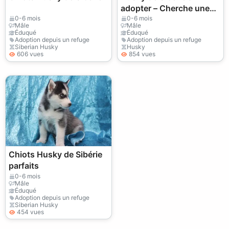
adopter – Cherche une
famille aimante
0-6 mois
0-6 mois
Mâle
Mâle
Éduqué
Éduqué
Adoption depuis un refuge
Adoption depuis un refuge
Siberian Husky
Husky
606 vues
854 vues
Chiots Husky de Sibérie
parfaits
0-6 mois
Mâle
Éduqué
Adoption depuis un refuge
Siberian Husky
454 vues