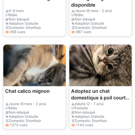
disponible
0-6 mois
Jeune (6 mois - 2 ans)
Mâle
Mâle
Non éduqué
Non éduqué
Adoption Gratuite
Adoption Gratuite
Domestic Shorthair
Domestic Shorthair
956 vues
687 vues
Chat calico mignon
Adoptez un chat
domestique à poil court |
Affectueux et joueur
Jeune (6 mois - 2 ans)
Adulte (2 - 7 ans)
Mâle
Femelle
Non éduqué
Non éduqué
Adoption Gratuite
Adoption Gratuite
Domestic Shorthair
Domestic Shorthair
1273 vues
1145 vues