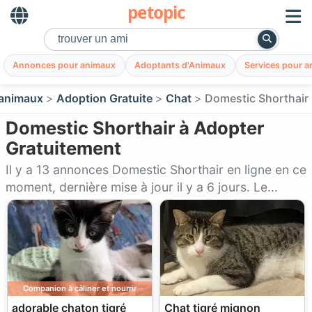
petopic
Annonces pour animaux
Adoptants d'Animaux
Services pour 
animaux
Adoption Gratuite
Chat
Domestic Shorthair
Domestic Shorthair à Adopter
Gratuitement
Il y a 13 annonces Domestic Shorthair en ligne en ce
moment, dernière mise à jour il y a 6 jours. Le...
Companion à câliner et nourrir
adorable chaton tigré
Chat tigré mignon