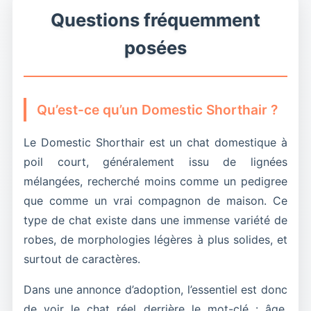
Les meilleures fiches disent si le chat aime se
une promesse générique, mais le vécu du chat
de sa future maison.
au jeu et aux interactions répétées.
Questions fréquemment
poser, observer, jouer un peu chaque jour et
proposé à l’adoption.
Les meilleures fiches précisent si le chat a déjà
comment il réagit à la solitude, aux visiteurs et
posées
Les meilleures fiches précisent s’il a déjà
vécu avec des enfants, s’il garde un bon
aux bruits normaux de la maison.
cohabité avec un autre chat ou un chien,
tempérament dans une maison active et
comment il réagit aux nouvelles présences et si
comment il prend sa place dans le foyer.
Qu’est-ce qu’un Domestic Shorthair ?
la maison idéale doit prévoir une intégration
progressive ou non.
Le Domestic Shorthair est un chat domestique à
poil court, généralement issu de lignées
mélangées, recherché moins comme un pedigree
que comme un vrai compagnon de maison. Ce
type de chat existe dans une immense variété de
robes, de morphologies légères à plus solides, et
surtout de caractères.
Dans une annonce d’adoption, l’essentiel est donc
de voir le chat réel derrière le mot-clé : âge,