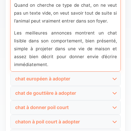
Quand on cherche ce type de chat, on ne veut
pas un texte vide, on veut savoir tout de suite si
l’animal peut vraiment entrer dans son foyer.
Les meilleures annonces montrent un chat
lisible dans son comportement, bien présenté,
simple à projeter dans une vie de maison et
assez bien décrit pour donner envie d’écrire
immédiatement.
chat européen à adopter
Consultez ici des annonces de chats européens
chat de gouttière à adopter
à adopter si c’est cette formulation qui vous est
Retrouvez ici des profils de chats de gouttière à
la plus naturelle. En France, beaucoup de
chat à donner poil court
adopter si c’est ce terme que vous utilisez dans
personnes arrivent par ce mot-clé quand elles
Consultez ces annonces si vous cherchez un
la vraie vie. Cette recherche est très forte,
veulent un chat de compagnie à poil court,
chaton à poil court à adopter
chat à donner à poil court avec une lecture
parce qu’elle capte les personnes qui ne
proche de l’humain et disponible près de chez