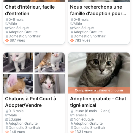
Chat d'intérieur, facile
Nous recherchons une
d'entretien
famille d'adoption pour
notre adorable chiot !
0-6 mois
0-6 mois
Mâle
Mâle
Non éduqué
Non éduqué
Adoption Gratuite
Adoption Gratuite
Domestic Shorthair
Domestic Shorthair
697 vues
783 vues
Companion à câliner et nourrir
Chatons à Poil Court à
Adoption gratuite – Chat
Adopter/Vendre
tigré amical
0-6 mois
Jeune (6 mois - 2 ans)
Mâle
Femelle
Éduqué
Non éduqué
Adoption Gratuite
Adoption Gratuite
Domestic Shorthair
Domestic Shorthair
149 vues
1331 vues