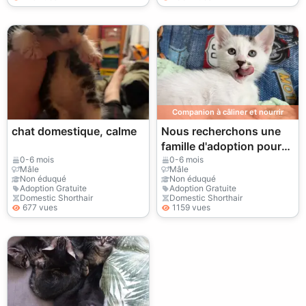
Companion à câliner et nourrir
chat domestique, calme
Nous recherchons une
famille d'adoption pour
notre adorable chiot !
0-6 mois
0-6 mois
Mâle
Mâle
Non éduqué
Non éduqué
Adoption Gratuite
Adoption Gratuite
Domestic Shorthair
Domestic Shorthair
677 vues
1159 vues