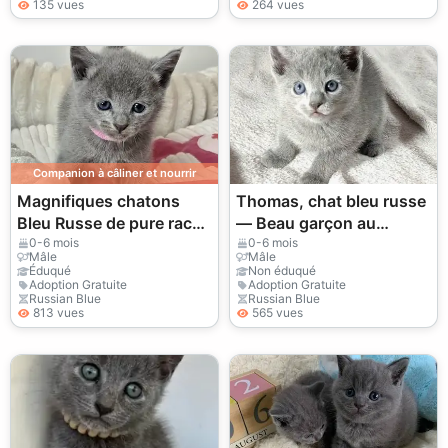
135 vues
264 vues
Companion à câliner et nourrir
Magnifiques chatons
Thomas, chat bleu russe
Bleu Russe de pure race
— Beau garçon au
disponibles
pelage bleu
0-6 mois
0-6 mois
Mâle
Mâle
Éduqué
Non éduqué
Adoption Gratuite
Adoption Gratuite
Russian Blue
Russian Blue
813 vues
565 vues