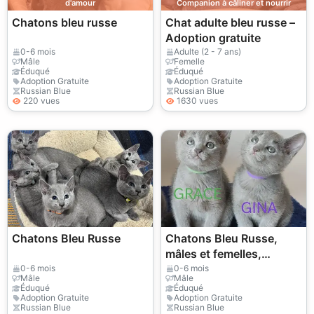
d'amour
Companion à câliner et nourrir
Chatons bleu russe
Chat adulte bleu russe –
Adoption gratuite
0-6 mois
Adulte (2 - 7 ans)
Mâle
Femelle
Éduqué
Éduqué
Adoption Gratuite
Adoption Gratuite
Russian Blue
Russian Blue
220 vues
1630 vues
Chatons Bleu Russe
Chatons Bleu Russe,
mâles et femelles,
disponibles ! 🐱 34 632
0-6 mois
0-6 mois
Mâle
Mâle
000 221
Éduqué
Éduqué
Adoption Gratuite
Adoption Gratuite
Russian Blue
Russian Blue