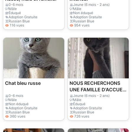
0-6 mois
Jeune (6 mois - 2 ans)
Mâle
Mâle
Éduqué
Non éduqué
Adoption Gratuite
Adoption Gratuite
Russian Blue
Russian Blue
116 vues
954 vues
Chat bleu russe
NOUS RECHERCHONS
UNE FAMILLE D'ACCUEIL
GRATUITE POUR NOTRE
0-6 mois
Jeune (6 mois - 2 ans)
Mâle
Mâle
CHIOT EXTRÊMEMENT
Non éduqué
Éduqué
Adoption Gratuite
Adoption Gratuite
AMICAL ET JOUEUR.
Russian Blue
Russian Blue
360 vues
726 vues