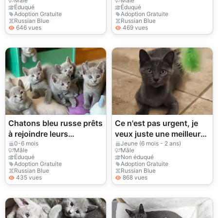
Mâle
Mâle
+447393160284
WhatsApp
Éduqué
Éduqué
Adoption Gratuite
Adoption Gratuite
+33773117748
Russian Blue
Russian Blue
646 vues
469 vues
Chatons bleu russe prêts
Ce n'est pas urgent, je
à rejoindre leurs
veux juste une meilleure
nouvelles familles
installation pour elle.
0-6 mois
Jeune (6 mois - 2 ans)
Mâle
Mâle
Éduqué
Non éduqué
Adoption Gratuite
Adoption Gratuite
Russian Blue
Russian Blue
435 vues
868 vues