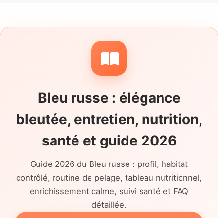
humains sans être porté. Les fiches
françaises utilisent parfois la mention type
Bleu Russe ou hésitent avec le Chartreux, ce
qui rend le vécu du chat plus important que
l'étiquette. Son alimentation, sa litière, ses
habitudes de jeu, son accès éventuel à
Bleu russe : élégance
l'extérieur et les soins déjà suivis doivent
être expliqués sans zones floues. Ce niveau
bleutée, entretien, nutrition,
de détail permet de préparer une adoption
réaliste.
santé et guide 2026
Guide 2026 du Bleu russe : profil, habitat
contrôlé, routine de pelage, tableau nutritionnel,
enrichissement calme, suivi santé et FAQ
détaillée.