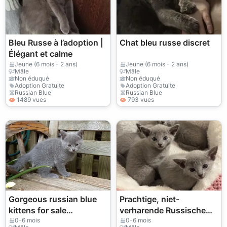
Bleu Russe à l’adoption |
Chat bleu russe discret
Élégant et calme
Jeune (6 mois - 2 ans)
Jeune (6 mois - 2 ans)
Mâle
Mâle
Non éduqué
Non éduqué
Adoption Gratuite
Adoption Gratuite
Russian Blue
Russian Blue
1489 vues
793 vues
Gorgeous russian blue
Prachtige, niet-
kittens for sale
verharende Russische
WhatsApp
Blauwe kittens –
0-6 mois
0-6 mois