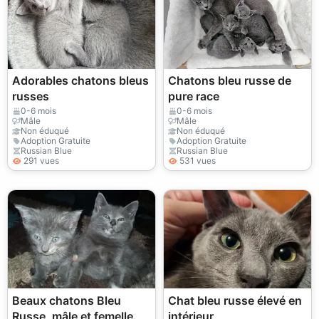
Adorables chatons bleus
Chatons bleu russe de
russes
pure race
0-6 mois
0-6 mois
Mâle
Mâle
Non éduqué
Non éduqué
Adoption Gratuite
Adoption Gratuite
Russian Blue
Russian Blue
291 vues
531 vues
Beaux chatons Bleu
Chat bleu russe élevé en
Russe, mâle et femelle.
intérieur