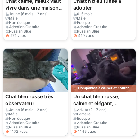
Chat calme, mieux vaut
Chaton bleu russe à
vivre dans une maison
adopter
calme
Jeune (6 mois - 2 ans)
0-6 mois
Mâle
Mâle
Non éduqué
Éduqué
Adoption Gratuite
Adoption Gratuite
Russian Blue
Russian Blue
971 vues
419 vues
Companion à câliner et nourrir
Chat bleu russe très
Un chat bleu russe,
observateur
calme et élégant,
cherche un nouveau
Jeune (6 mois - 2 ans)
Adulte (2 - 7 ans)
Mâle
Femelle
foyer.
Non éduqué
Éduqué
Adoption Gratuite
Adoption Gratuite
Russian Blue
Russian Blue
1172 vues
1145 vues