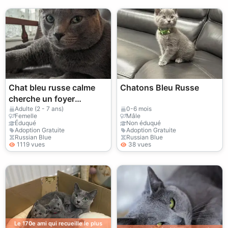
Chat bleu russe calme
Chatons Bleu Russe
cherche un foyer
tranquille
Adulte (2 - 7 ans)
0-6 mois
Femelle
Mâle
Éduqué
Non éduqué
Adoption Gratuite
Adoption Gratuite
Russian Blue
Russian Blue
1119 vues
38 vues
Le 170e ami qui recueille le plus