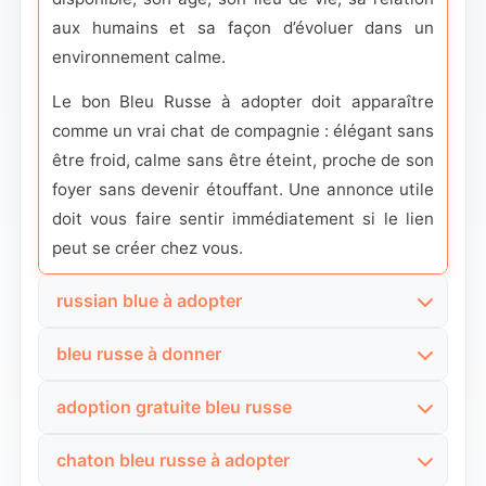
aux humains et sa façon d’évoluer dans un
environnement calme.
Le bon Bleu Russe à adopter doit apparaître
comme un vrai chat de compagnie : élégant sans
être froid, calme sans être éteint, proche de son
foyer sans devenir étouffant. Une annonce utile
doit vous faire sentir immédiatement si le lien
peut se créer chez vous.
russian blue à adopter
Si vous tapez Russian Blue à adopter, vous avez
bleu russe à donner
souvent déjà l’image très nette du chat que vous
Quand vous cherchez un Bleu Russe à donner,
voulez : une silhouette fine, un bleu argenté
adoption gratuite bleu russe
vous voulez aller vite et savoir immédiatement si
lumineux, un regard vert et une présence plus
Une adoption gratuite de Bleu Russe attire
un chat de ce type cherche réellement un
subtile que démonstrative. Mais pour qu’une
chaton bleu russe à adopter
forcément, mais ce n’est pas le mot gratuite qui
nouveau foyer. Vous n’attendez pas un texte