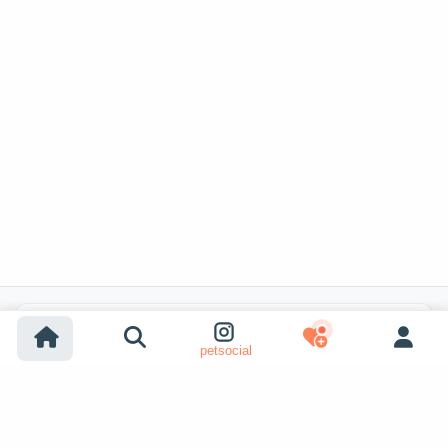
Recherches populaires
petsocial
Adoption chien
Adoption chat
Chiens à vendre
Chats à vendre