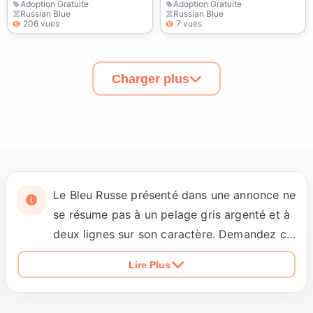
Adoption Gratuite
Adoption Gratuite
Russian Blue
Russian Blue
206 vues
7 vues
Charger plus
Le Bleu Russe présenté dans une annonce ne
se résume pas à un pelage gris argenté et à
deux lignes sur son caractère. Demandez ce
qu'il fait quand la maison se remplit,
Lire Plus
combien de temps il lui faut pour ressortir
après l'arrivée d'un inconnu et s'il recherche
les caresses ou préfère rester près des