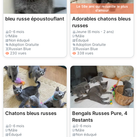
Le 58e ami qui recueille le plus
d'amour
bleu russe époustouflant
Adorables chatons bleus
russes
0-6 mois
Jeune (6 mois - 2 ans)
Mâle
Mâle
Non éduqué
Éduqué
Adoption Gratuite
Adoption Gratuite
Russian Blue
Russian Blue
230 vues
338 vues
Chatons bleus russes
Bengals Russes Pure, 4
Restants
0-6 mois
0-6 mois
Mâle
Mâle
Éduqué
Non éduqué