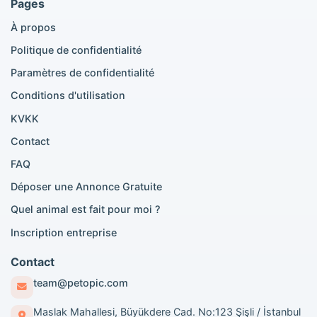
Pages
Annonces Ragdoll
À propos
Annonces Bengal
Annonces Persan
Politique de confidentialité
Annonces Siamois
Paramètres de confidentialité
Annonces British Shorthair
British Shorthair à vendre
Conditions d'utilisation
Scottish Fold à vendre
KVKK
Contact
Recherches par ville
FAQ
Paris Pomeranian adoption
Déposer une Annonce Gratuite
Paris Pomeranian vente
Quel animal est fait pour moi ?
Paris Golden Retriever adoption
Paris British Shorthair vente
Inscription entreprise
Paris Poodle adoption
Lyon Pomeranian adoption
Contact
Lyon Pomeranian vente
team@petopic.com
Lyon British Shorthair adoption
Lyon Poodle adoption
Maslak Mahallesi, Büyükdere Cad. No:123 Şişli / İstanbul