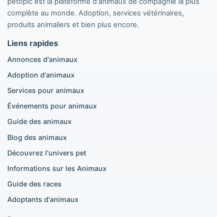
petopic est la plateforme d'animaux de compagnie la plus
Chiens populaires
complète au monde. Adoption, services vétérinaires,
Annonces Pomeranian
produits animaliers et bien plus encore.
Annonces Caniche
Liens rapides
Annonces Maltipoo
Annonces Golden Retriever
Annonces d'animaux
Annonces Bouledogue Français
Adoption d'animaux
Annonces Chihuahua
Annonces Cane Corso
Services pour animaux
Annonces Berger Allemand
Événements pour animaux
Annonces Doberman
Annonces Beagle
Guide des animaux
Pomeranian à vendre
Blog des animaux
Golden Retriever à vendre
Découvrez l'univers pet
Informations sur les Animaux
Chats populaires
Guide des races
Annonces British Shorthair
Adoptants d'animaux
Annonces Scottish Fold
Annonces Maine Coon