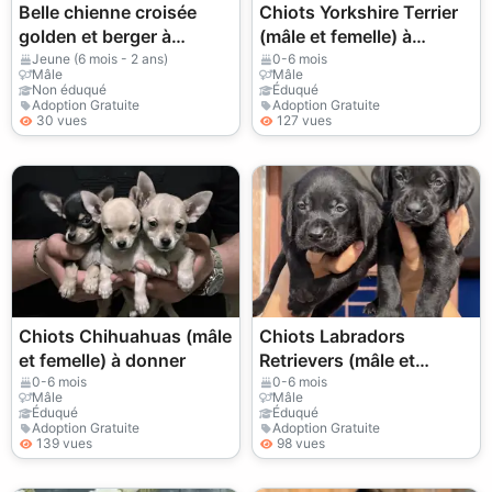
Belle chienne croisée
Chiots Yorkshire Terrier
golden et berger à
(mâle et femelle) à
donner
donner
Jeune (6 mois - 2 ans)
0-6 mois
Mâle
Mâle
Non éduqué
Éduqué
Adoption Gratuite
Adoption Gratuite
30 vues
127 vues
Chiots Chihuahuas (mâle
Chiots Labradors
et femelle) à donner
Retrievers (mâle et
femelle) à donner
0-6 mois
0-6 mois
Mâle
Mâle
Éduqué
Éduqué
Adoption Gratuite
Adoption Gratuite
139 vues
98 vues