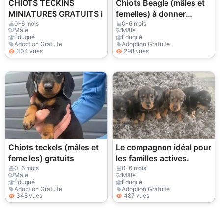
CHIOTS TECKINS
Chiots Beagle (mâles et
MINIATURES GRATUITS i
femelles) à donner
gratuitement
0-6 mois
0-6 mois
Mâle
Mâle
Éduqué
Éduqué
Adoption Gratuite
Adoption Gratuite
304 vues
298 vues
Chiots teckels (mâles et
Le compagnon idéal pour
femelles) gratuits
les familles actives.
0-6 mois
0-6 mois
Mâle
Mâle
Éduqué
Éduqué
Adoption Gratuite
Adoption Gratuite
348 vues
487 vues