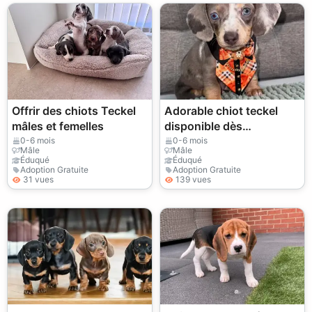
Offrir des chiots Teckel
Adorable chiot teckel
mâles et femelles
disponible dès
maintenant – WhatsApp :
0-6 mois
0-6 mois
Mâle
Mâle
+34 632 000 221
Éduqué
Éduqué
Adoption Gratuite
Adoption Gratuite
31 vues
139 vues