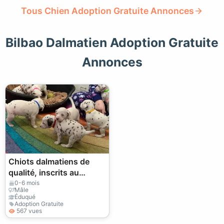
Tous Chien Adoption Gratuite Annonces
Bilbao Dalmatien Adoption Gratuite
Annonces
Chiots dalmatiens de
qualité, inscrits au
Kennel Club,
0-6 mois
Mâle
disponibles. J'ai 2 mâles
Éduqué
Adoption Gratuite
et 8 femelles.
567 vues