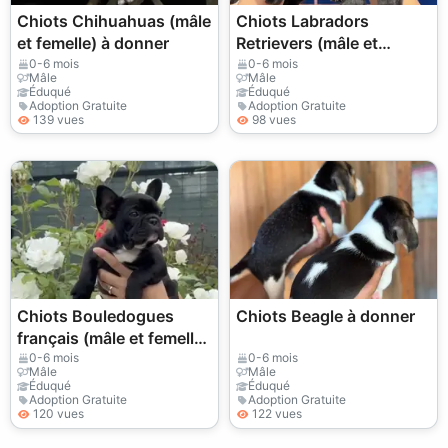
Chiots Chihuahuas (mâle
Chiots Labradors
et femelle) à donner
Retrievers (mâle et
femelle) à donner
0-6 mois
0-6 mois
Mâle
Mâle
Éduqué
Éduqué
Adoption Gratuite
Adoption Gratuite
139 vues
98 vues
Chiots Bouledogues
Chiots Beagle à donner
français (mâle et femelle)
à donner
0-6 mois
0-6 mois
Mâle
Mâle
Éduqué
Éduqué
Adoption Gratuite
Adoption Gratuite
120 vues
122 vues