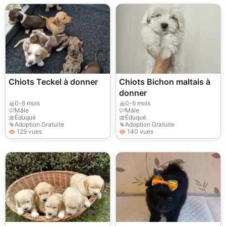
Chiots Teckel à donner
Chiots Bichon maltais à
donner
0-6 mois
0-6 mois
Mâle
Mâle
Éduqué
Éduqué
Adoption Gratuite
Adoption Gratuite
129 vues
140 vues