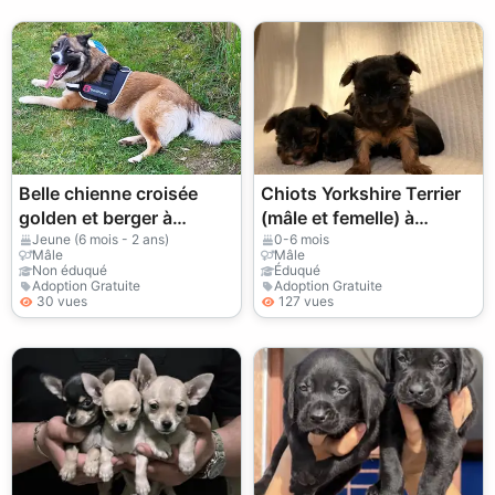
Belle chienne croisée
Chiots Yorkshire Terrier
golden et berger à
(mâle et femelle) à
donner
donner
Jeune (6 mois - 2 ans)
0-6 mois
Mâle
Mâle
Non éduqué
Éduqué
Adoption Gratuite
Adoption Gratuite
30 vues
127 vues