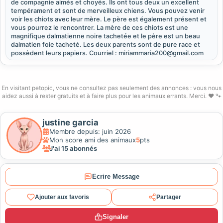
de compagnie aimés et choyés. Ils ont tous deux un excellent
tempérament et sont de merveilleux chiens. Vous pouvez venir
voir les chiots avec leur mère. Le père est également présent et
vous pourrez le rencontrer. La mère de ces chiots est une
magnifique dalmatienne noire tachetée et le père est un beau
dalmatien foie tacheté. Les deux parents sont de pure race et
possèdent leurs papiers. Courriel : miriammaria200@gmail.com
En visitant petopic, vous ne consultez pas seulement des annonces : vous nous
aidez aussi à rester gratuits et à faire plus pour les animaux errants. Merci. ❤️ 🐾
justine garcia
Membre depuis: juin 2026
Mon score ami des animaux
5
pts
J'ai 15 abonnés
Écrire Message
Ajouter aux favoris
Partager
Signaler