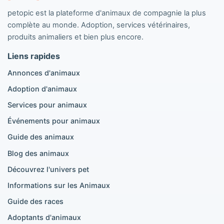
petopic est la plateforme d'animaux de compagnie la plus
Chiens populaires
complète au monde. Adoption, services vétérinaires,
Annonces Pomeranian
produits animaliers et bien plus encore.
Annonces Caniche
Liens rapides
Annonces Maltipoo
Annonces Golden Retriever
Annonces d'animaux
Annonces Bouledogue Français
Adoption d'animaux
Annonces Chihuahua
Annonces Cane Corso
Services pour animaux
Annonces Berger Allemand
Événements pour animaux
Annonces Doberman
Annonces Beagle
Guide des animaux
Pomeranian à vendre
Blog des animaux
Golden Retriever à vendre
Découvrez l'univers pet
Informations sur les Animaux
Chats populaires
Guide des races
Annonces British Shorthair
Adoptants d'animaux
Annonces Scottish Fold