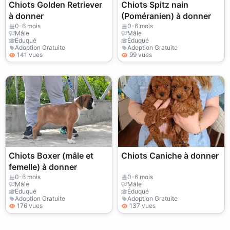
Chiots Golden Retriever
Chiots Spitz nain
à donner
(Poméranien) à donner
0-6 mois
0-6 mois
Mâle
Mâle
Éduqué
Éduqué
Adoption Gratuite
Adoption Gratuite
141 vues
99 vues
Chiots Boxer (mâle et
Chiots Caniche à donner
femelle) à donner
0-6 mois
0-6 mois
Mâle
Mâle
Éduqué
Éduqué
Adoption Gratuite
Adoption Gratuite
176 vues
137 vues