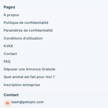
Annonces Maine Coon
Pages
Annonces Ragdoll
À propos
Annonces Bengal
Annonces Persan
Politique de confidentialité
Annonces Siamois
Paramètres de confidentialité
Annonces British Shorthair
British Shorthair à vendre
Conditions d'utilisation
Scottish Fold à vendre
KVKK
Contact
Recherches par ville
FAQ
Paris Pomeranian adoption
Déposer une Annonce Gratuite
Paris Pomeranian vente
Quel animal est fait pour moi ?
Paris Golden Retriever adoption
Paris British Shorthair vente
Inscription entreprise
Paris Poodle adoption
Lyon Pomeranian adoption
Contact
Lyon Pomeranian vente
team@petopic.com
Lyon British Shorthair adoption