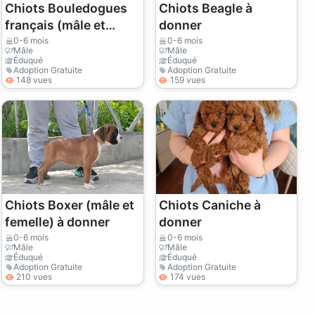
Chiots Bouledogues
Chiots Beagle à
français (mâle et
donner
femelle) à donner
0-6 mois
0-6 mois
Mâle
Mâle
Éduqué
Éduqué
Adoption Gratuite
Adoption Gratuite
148 vues
159 vues
Chiots Boxer (mâle et
Chiots Caniche à
femelle) à donner
donner
0-6 mois
0-6 mois
Mâle
Mâle
Éduqué
Éduqué
Adoption Gratuite
Adoption Gratuite
210 vues
174 vues