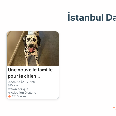
İstanbul D
Une nouvelle famille
pour le chien
dalmatien.
Adulte (2 - 7 ans)
Mâle
Non éduqué
Adoption Gratuite
1715 vues
T