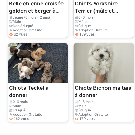
Belle chienne croisée
Chiots Yorkshire
golden et berger à
Terrier (mâle et
donner
femelle) à donner
Jeune (6 mois - 2 ans)
0-6 mois
Mâle
Mâle
Non éduqué
Éduqué
Adoption Gratuite
Adoption Gratuite
62 vues
159 vues
Chiots Teckel à
Chiots Bichon maltais
donner
à donner
0-6 mois
0-6 mois
Mâle
Mâle
Éduqué
Éduqué
Adoption Gratuite
Adoption Gratuite
162 vues
179 vues