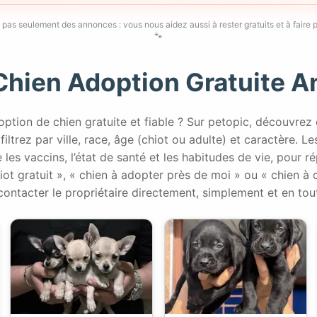
 pas seulement des annonces : vous nous aidez aussi à rester gratuits et à faire p
🐾
Chien Adoption Gratuite 
ption de chien gratuite et fiable ? Sur petopic, découvrez
filtrez par ville, race, âge (chiot ou adulte) et caractère. L
 les vaccins, l’état de santé et les habitudes de vie, pour 
iot gratuit », « chien à adopter près de moi » ou « chien à
contacter le propriétaire directement, simplement et en tou