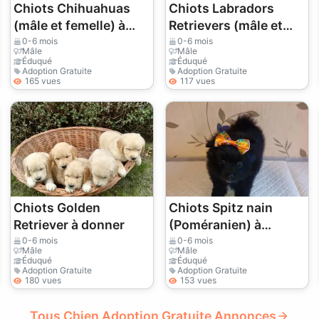
Chiots Chihuahuas
Chiots Labradors
(mâle et femelle) à
Retrievers (mâle et
donner
femelle) à donner
0-6 mois
0-6 mois
Mâle
Mâle
Éduqué
Éduqué
Adoption Gratuite
Adoption Gratuite
165 vues
117 vues
Chiots Golden
Chiots Spitz nain
Retriever à donner
(Poméranien) à
donner
0-6 mois
0-6 mois
Mâle
Mâle
Éduqué
Éduqué
Adoption Gratuite
Adoption Gratuite
180 vues
153 vues
Tous Chien Adoption Gratuite Annonces