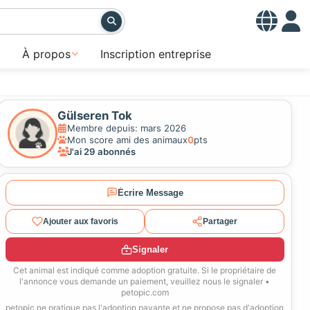
À propos
Inscription entreprise
Gülseren Tok
Membre depuis: mars 2026
Mon score ami des animaux
0
pts
J'ai 29 abonnés
Écrire Message
Ajouter aux favoris
Partager
Signaler
Cet animal est indiqué comme adoption gratuite. Si le propriétaire de
l'annonce vous demande un paiement, veuillez nous le signaler •
petopic.com
petopic ne pratique pas l'adoption payante et ne propose pas d'adoption