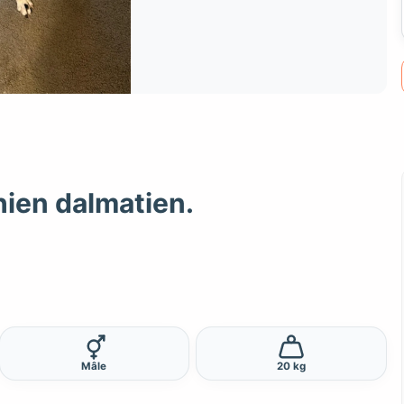
hien dalmatien.
Mâle
20 kg