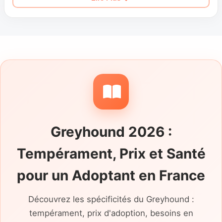
escaliers, les sols glissants, les trajets en
voiture et les moments de solitude. Son
comportement face aux chats, aux petits
chiens et aux mouvements brusques mérite
une réponse concrète, tout comme l’usage
actuel d’une muselière et le type d’espace
clos nécessaire pour courir. Le calme sur un
canapé ne permet pas, à lui seul, de juger
son rappel dehors.
Greyhound 2026 :
Tempérament, Prix et Santé
pour un Adoptant en France
Découvrez les spécificités du Greyhound :
tempérament, prix d'adoption, besoins en