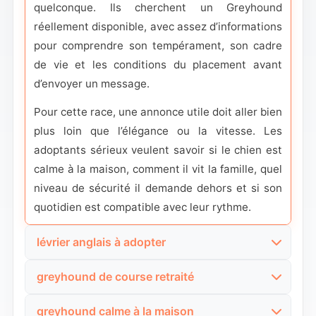
quelconque. Ils cherchent un Greyhound
réellement disponible, avec assez d’informations
pour comprendre son tempérament, son cadre
de vie et les conditions du placement avant
d’envoyer un message.
Pour cette race, une annonce utile doit aller bien
plus loin que l’élégance ou la vitesse. Les
adoptants sérieux veulent savoir si le chien est
calme à la maison, comment il vit la famille, quel
niveau de sécurité il demande dehors et si son
quotidien est compatible avec leur rythme.
lévrier anglais à adopter
Cette formulation correspond à la recherche la
greyhound de course retraité
plus naturelle en français. Les internautes qui
Cette recherche est très qualifiée. La personne
l’utilisent veulent des annonces lisibles, sans se
greyhound calme à la maison