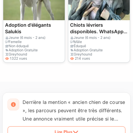
Adoption d'élégants
Chiots lévriers
Salukis
disponibles. WhatsApp :
+17075726917
Jeune (6 mois - 2 ans)
Jeune (6 mois - 2 ans)
Femelle
Mâle
Non éduqué
Éduqué
Adoption Gratuite
Adoption Gratuite
Greyhound
Greyhound
1322 vues
214 vues
Derrière la mention « ancien chien de course
», les parcours peuvent être très différents.
Une annonce vraiment utile précise si le
Greyhound connaît déjà la vie en maison, les
Lire Plus