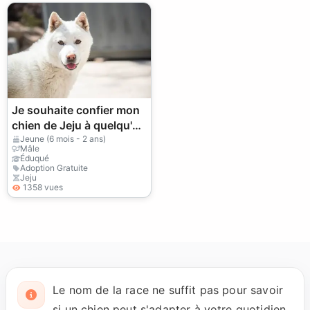
Je souhaite confier mon
chien de Jeju à quelqu'un
qui pourra bien s'en
Jeune (6 mois - 2 ans)
Mâle
occuper.
Éduqué
Adoption Gratuite
Jeju
1358 vues
Le nom de la race ne suffit pas pour savoir
si un chien peut s'adapter à votre quotidien.