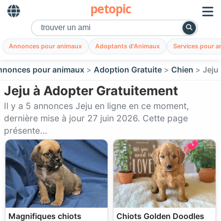
petopic
Annonces pour animaux
Adoptants d'Animaux
Services pour 
nnonces pour animaux
Adoption Gratuite
Chien
Jeju
Jeju à Adopter Gratuitement
Il y a 5 annonces Jeju en ligne en ce moment,
dernière mise à jour 27 juin 2026. Cette page
présente...
Magnifiques chiots
Chiots Golden Doodles