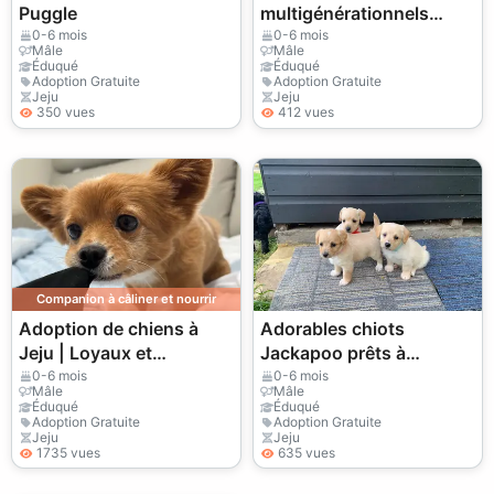
Puggle
multigénérationnels
disponibles
0-6 mois
0-6 mois
Mâle
Mâle
Éduqué
Éduqué
Adoption Gratuite
Adoption Gratuite
Jeju
Jeju
350 vues
412 vues
Companion à câliner et nourrir
Adoption de chiens à
Adorables chiots
Jeju | Loyaux et
Jackapoo prêts à
adaptables
rejoindre leurs nouveaux
0-6 mois
0-6 mois
Mâle
Mâle
foyers pour la vie.
Éduqué
Éduqué
Adoption Gratuite
Adoption Gratuite
Jeju
Jeju
1735 vues
635 vues