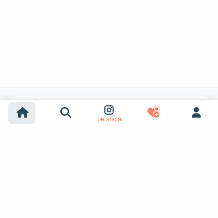
Recherches populaires
petsocial
Adoption chien
Adoption chat
Chiens à vendre
Chats à vendre
Adoption refuge (chien)
Adoption refuge (chat)
Chiens perdus
Chats perdus
Accouplement chiens