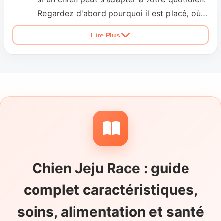
Regardez d'abord pourquoi il est placé, où il
vit actuellement, comment se passent les
Lire Plus
promenades et s'il a déjà partagé son foyer
avec des enfants ou d'autres animaux. Son
comportement lorsqu'il reste seul, sa
réaction face aux visiteurs et les
précautions prises à l'extérieur méritent
également une réponse claire. Pensez enfin
à vérifier l'identification, les documents
vétérinaires disponibles et les attentes de la
personne qui organise le placement.
Chien Jeju Race : guide
complet caractéristiques,
soins, alimentation et santé