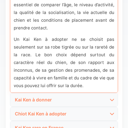
essentiel de comparer l’âge, le niveau d’activité,
la qualité de la socialisation, la vie actuelle du
chien et les conditions de placement avant de
prendre contact.
Un Kai Ken à adopter ne se choisit pas
seulement sur sa robe tigrée ou sur la rareté de
la race. Le bon choix dépend surtout du
caractère réel du chien, de son rapport aux
inconnus, de sa gestion des promenades, de sa
capacité à vivre en famille et du cadre de vie que
vous pouvez lui offrir sur la durée.
Kai Ken à donner
Un Kai Ken à donner correspond généralement à
Chiot Kai Ken à adopter
une recherche très ciblée, où l’adoptant veut
Un chiot Kai Ken à adopter doit être présenté
trouver un chien de race sans passer par un
Kai Ken rare en France