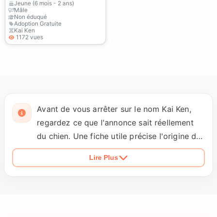
Jeune (6 mois - 2 ans)
Mâle
Non éduqué
Adoption Gratuite
Kai Ken
1172 vues
Avant de vous arrêter sur le nom Kai Ken,
regardez ce que l'annonce sait réellement
du chien. Une fiche utile précise l'origine de
cette identification, la raison du placement
Lire Plus
et des observations concrètes sur les
promenades, le rappel, les réactions aux
inconnus et la poursuite des animaux. La vie
avec des enfants, des chats ou d'autres