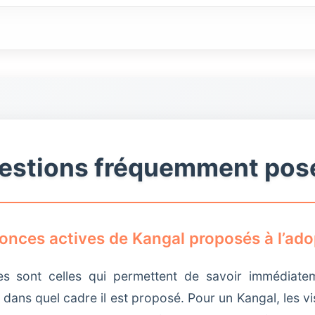
connu sur ses congénères, sa tolérance, son niveau d
 réellement proposés à l’adoption en ce moment.
n vrai niveau de précision parce que le gabarit chang
lisible sans ambiguïté, avec une situation à jour, une 
race comme le Kangal, cette clarté améliore fortement l
estions fréquemment pos
onces actives de Kangal proposés à l’adop
es sont celles qui permettent de savoir immédiate
t dans quel cadre il est proposé. Pour un Kangal, les vi