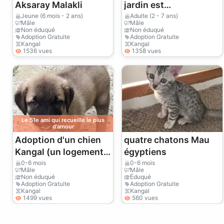
Aksaray Malakli
jardin est
indispensable, un
Jeune (6 mois - 2 ans)
Adulte (2 - 7 ans)
Mâle
Mâle
appartement n'est pas
Non éduqué
Non éduqué
Adoption Gratuite
Adoption Gratuite
envisageable.
Kangal
Kangal
1536 vues
1358 vues
Le 51e ami qui recueille le plus
d'amour
Adoption d'un chien
quatre chatons Mau
Kangal (un logement
égyptiens
avec jardin est
0-6 mois
0-6 mois
Mâle
Mâle
nécessaire)
Non éduqué
Éduqué
Adoption Gratuite
Adoption Gratuite
Kangal
Kangal
1499 vues
560 vues