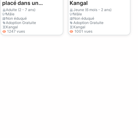
placé dans un
Kangal
environnement plus
Adulte (2 - 7 ans)
Jeune (6 mois - 2 ans)
Mâle
Mâle
adapté.
Non éduqué
Non éduqué
Adoption Gratuite
Adoption Gratuite
Kangal
Kangal
1247 vues
1001 vues