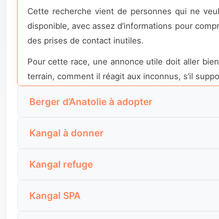
Cette recherche vient de personnes qui ne veul
disponible, avec assez d’informations pour comp
des prises de contact inutiles.
Pour cette race, une annonce utile doit aller bien
terrain, comment il réagit aux inconnus, s’il supp
Berger d’Anatolie à adopter
En France, beaucoup d’internautes utilisent enc
Kangal à donner
pratique : voir de vrais profils, comprendre le g
quotidienne.
Quand cette expression est tapée, la personne n
Kangal refuge
de foyer, si le contexte est urgent ou réfléchi, et
Le bon contenu pour cette recherche doit faire
Cette recherche vient de visiteurs qui veulent
rapport aux visiteurs, compatibilité connue ave
Les annonces les plus solides sur cette intenti
Kangal SPA
informations déjà observées sur le chien, en par
engageante.
rapport au territoire et les limites éventuelles 
de l’adoption.
Cette requête traduit un besoin de repères et de