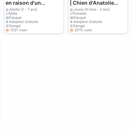
en raison d'un
| Chien d'Anatolie
déménagement en
fidèle et protecteur
Adulte (2 - 7 ans)
Jeune (6 mois - 2 ans)
Mâle
Femelle
appartement.
Éduqué
Éduqué
Adoption Gratuite
Adoption Gratuite
Kangal
Kangal
1531 vues
2010 vues