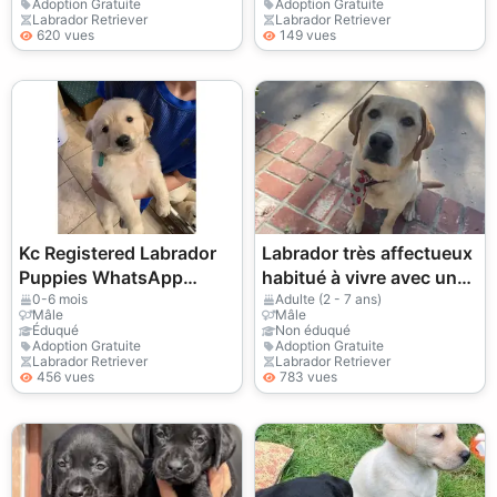
Adoption Gratuite
Adoption Gratuite
Labrador Retriever
Labrador Retriever
620 vues
149 vues
Kc Registered Labrador
Labrador très affectueux
Puppies WhatsApp
habitué à vivre avec une
+447393160284
famille
0-6 mois
Adulte (2 - 7 ans)
Mâle
Mâle
Éduqué
Non éduqué
Adoption Gratuite
Adoption Gratuite
Labrador Retriever
Labrador Retriever
456 vues
783 vues