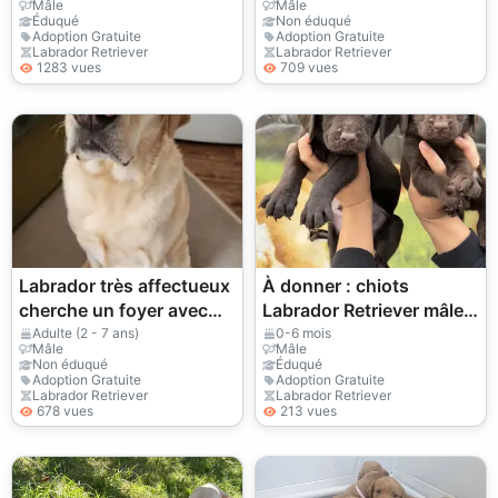
Mâle
Mâle
foyer
Éduqué
Non éduqué
Adoption Gratuite
Adoption Gratuite
Labrador Retriever
Labrador Retriever
1283 vues
709 vues
Labrador très affectueux
À donner : chiots
cherche un foyer avec
Labrador Retriever mâles
espace
et femelles
Adulte (2 - 7 ans)
0-6 mois
Mâle
Mâle
Non éduqué
Éduqué
Adoption Gratuite
Adoption Gratuite
Labrador Retriever
Labrador Retriever
678 vues
213 vues