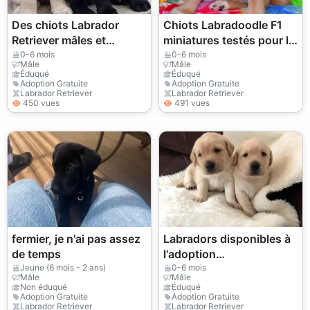
Des chiots Labrador
Chiots Labradoodle F1
Retriever mâles et
miniatures testés pour la
femelles sont offerts en
santé
0-6 mois
0-6 mois
Mâle
Mâle
cadeau.
Éduqué
Éduqué
Adoption Gratuite
Adoption Gratuite
Labrador Retriever
Labrador Retriever
450 vues
491 vues
fermier, je n'ai pas assez
Labradors disponibles à
de temps
l'adoption
(+34631898680)
Jeune (6 mois - 2 ans)
0-6 mois
Mâle
Mâle
Non éduqué
Éduqué
Adoption Gratuite
Adoption Gratuite
Labrador Retriever
Labrador Retriever