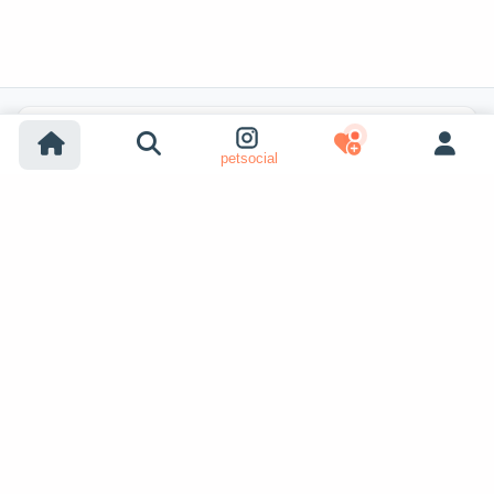
Recherches populaires
petsocial
Adoption chien
Adoption chat
Chiens à vendre
Chats à vendre
Adoption refuge (chien)
Adoption refuge (chat)
Chiens perdus
Chats perdus
Accouplement chiens
Voir plus
Accouplement chats
Adoptants d'animaux
Annonces pour animaux
petopic