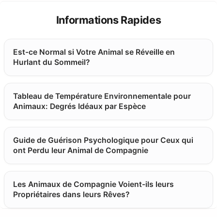
les informations disponibles sur
l’identification, les vaccins, la stérilisation,
Informations Rapides
les antécédents vétérinaires et les éventuels
besoins particuliers. Une rencontre avec le
Est-ce Normal si Votre Animal se Réveille en
chien reste indispensable avant de
Hurlant du Sommeil?
confirmer l’adoption.
Tableau de Température Environnementale pour
Animaux: Degrés Idéaux par Espèce
Guide de Guérison Psychologique pour Ceux qui
ont Perdu leur Animal de Compagnie
Les Animaux de Compagnie Voient-ils leurs
Propriétaires dans leurs Rêves?