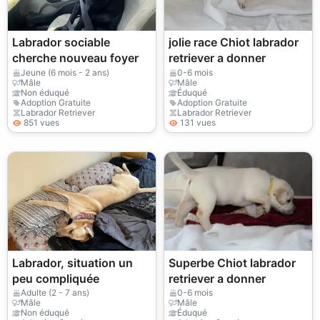
Labrador sociable
jolie race Chiot labrador
cherche nouveau foyer
retriever a donner
Jeune (6 mois - 2 ans)
0-6 mois
Mâle
Mâle
Non éduqué
Éduqué
Adoption Gratuite
Adoption Gratuite
Labrador Retriever
Labrador Retriever
851 vues
131 vues
Labrador, situation un
Superbe Chiot labrador
peu compliquée
retriever a donner
Adulte (2 - 7 ans)
0-6 mois
Mâle
Mâle
Non éduqué
Éduqué