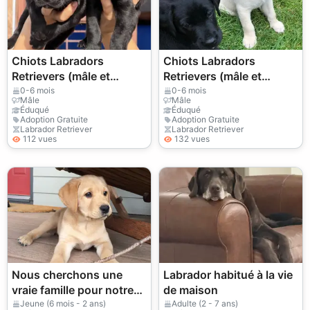
Chiots Labradors
Chiots Labradors
Retrievers (mâle et
Retrievers (mâle et
femelle) à donner
femelle) à donner
0-6 mois
0-6 mois
Mâle
Mâle
Éduqué
Éduqué
Adoption Gratuite
Adoption Gratuite
Labrador Retriever
Labrador Retriever
112 vues
132 vues
Nous cherchons une
Labrador habitué à la vie
vraie famille pour notre
de maison
Labrador, pas juste un
Jeune (6 mois - 2 ans)
Adulte (2 - 7 ans)