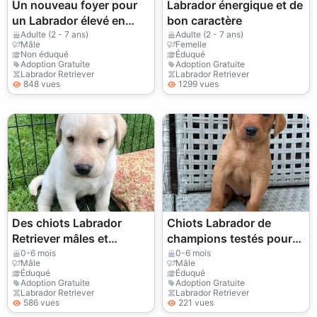
Un nouveau foyer pour
Labrador énergique et de
un Labrador élevé en
bon caractère
famille.
Adulte (2 - 7 ans)
Adulte (2 - 7 ans)
Mâle
Femelle
Non éduqué
Éduqué
Adoption Gratuite
Adoption Gratuite
Labrador Retriever
Labrador Retriever
848 vues
1299 vues
Des chiots Labrador
Chiots Labrador de
Retriever mâles et
champions testés pour
femelles sont offerts en
leur santé
0-6 mois
0-6 mois
Mâle
Mâle
cadeau.
Éduqué
Éduqué
Adoption Gratuite
Adoption Gratuite
Labrador Retriever
Labrador Retriever
586 vues
221 vues