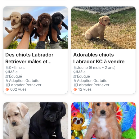
Des chiots Labrador
Adorables chiots
Retriever mâles et
Labrador KC à vendre
femelles sont offerts en
0-6 mois
Jeune (6 mois - 2 ans)
Mâle
Mâle
cadeau.
Éduqué
Éduqué
Adoption Gratuite
Adoption Gratuite
Labrador Retriever
Labrador Retriever
602 vues
12 vues