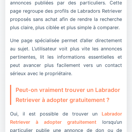
foyer. Traiter ce sujet dans la page renforce la
annonces publiées par des particuliers. Cette
qualité éditoriale sans quitter l’intention
page regroupe des profils de Labradors Retriever
principale liée à l’adoption gratuite de Labrador
proposés sans achat afin de rendre la recherche
Retriever.
plus claire, plus ciblée et plus simple à comparer.
Une page spécialisée permet d’aller directement
au sujet. L’utilisateur voit plus vite les annonces
pertinentes, lit les informations essentielles et
peut avancer plus facilement vers un contact
sérieux avec le propriétaire.
Peut-on vraiment trouver un Labrador
Retriever à adopter gratuitement ?
Oui, il est possible de trouver un
Labrador
Retriever à adopter gratuitement
lorsqu’un
particulier publie une annonce de don ou de