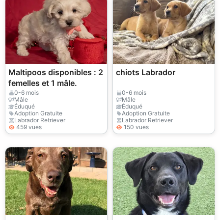
Maltipoos disponibles : 2
chiots Labrador
femelles et 1 mâle.
0-6 mois
0-6 mois
Mâle
Mâle
Éduqué
Éduqué
Adoption Gratuite
Adoption Gratuite
Labrador Retriever
Labrador Retriever
459 vues
150 vues