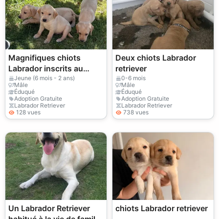
Magnifiques chiots
Deux chiots Labrador
Labrador inscrits au
retriever
Kennel Club
Jeune (6 mois - 2 ans)
0-6 mois
Mâle
Mâle
Éduqué
Éduqué
Adoption Gratuite
Adoption Gratuite
Labrador Retriever
Labrador Retriever
128 vues
738 vues
Un Labrador Retriever
chiots Labrador retriever
habitué à la vie de famille