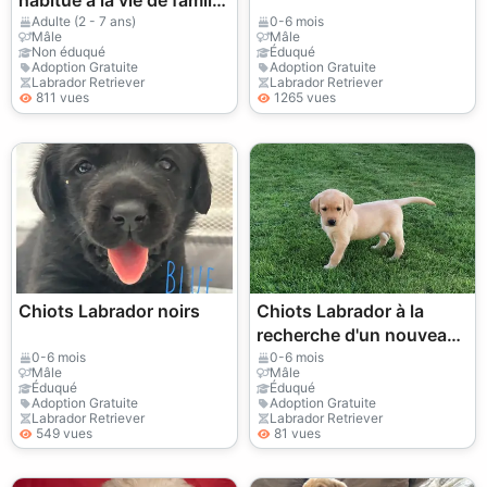
cherche un nouveau
Adulte (2 - 7 ans)
0-6 mois
Mâle
Mâle
maître.
Non éduqué
Éduqué
Adoption Gratuite
Adoption Gratuite
Labrador Retriever
Labrador Retriever
811 vues
1265 vues
Chiots Labrador noirs
Chiots Labrador à la
recherche d'un nouveau
foyer
0-6 mois
0-6 mois
Mâle
Mâle
Éduqué
Éduqué
Adoption Gratuite
Adoption Gratuite
Labrador Retriever
Labrador Retriever
549 vues
81 vues