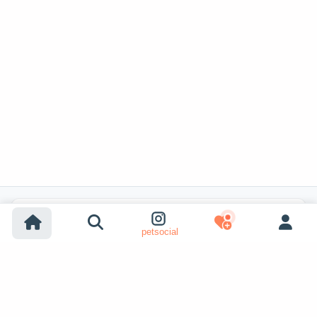
Recherches populaires
petsocial
Adoption chien
Adoption chat
Chiens à vendre
Chats à vendre
Adoption refuge (chien)