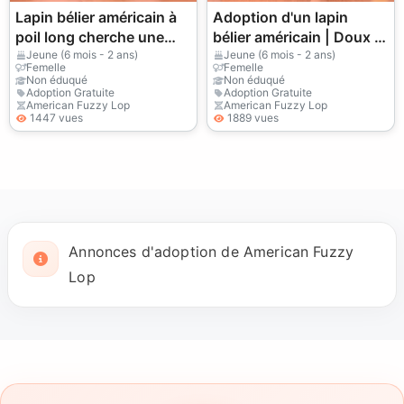
Lapin bélier américain à
Adoption d'un lapin
poil long cherche une
bélier américain | Doux et
nouvelle famille
calme
Jeune (6 mois - 2 ans)
Jeune (6 mois - 2 ans)
Femelle
Femelle
Non éduqué
Non éduqué
Adoption Gratuite
Adoption Gratuite
American Fuzzy Lop
American Fuzzy Lop
1447 vues
1889 vues
Annonces d'adoption de American Fuzzy
Lop