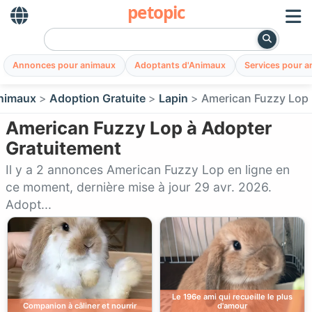
petopic
Annonces pour animaux
Adoptants d'Animaux
Services pour 
nimaux
Adoption Gratuite
Lapin
American Fuzzy Lop
American Fuzzy Lop à Adopter
Gratuitement
Il y a 2 annonces American Fuzzy Lop en ligne en
ce moment, dernière mise à jour 29 avr. 2026.
Adopt...
Le 196e ami qui recueille le plus
Companion à câliner et nourrir
d'amour