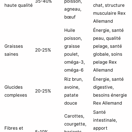
35-40%
poisson,
haute qualité
chat, structure
agneau,
musculaire Rex
bœuf
Allemand
Huile
Énergie, santé
poisson,
peau, qualité
Graisses
graisse
pelage, santé
20-25%
saines
poulet,
globale, soins
oméga-3,
pelage Rex
oméga-6
Allemand
Riz brun,
Énergie, santé
Glucides
avoine,
digestive,
20-25%
complexes
patate
besoins énergie
douce
Rex Allemand
Santé
Carottes,
intestinale,
courgette,
Fibres et
apport
5-10%
haricots