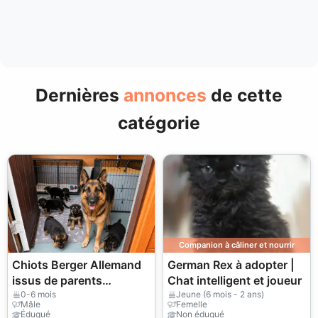
Dernières
annonces
de cette
catégorie
Companion à câliner et nourrir
Chiots Berger Allemand
German Rex à adopter |
issus de parents
Chat intelligent et joueur
exceptionnels
0-6 mois
Jeune (6 mois - 2 ans)
Mâle
Femelle
Éduqué
Non éduqué