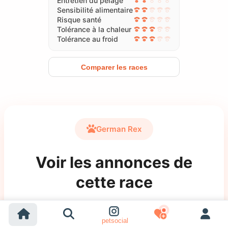
Entretien du pelage
Sensibilité alimentaire
Risque santé
Tolérance à la chaleur
Tolérance au froid
Comparer les races
German Rex
Voir les annonces de
cette race
Découvrez les dernières annonces d’adoption
petsocial
pour cette race sur Petopic.