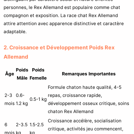
personnes, le Rex Allemand est populaire comme chat
compagnon et exposition. La race chat Rex Allemand
attire attention avec apparence distinctive et caractère
adaptable.
2. Croissance et Développement Poids Rex
Allemand
Poids
Poids
Âge
Remarques Importantes
Mâle
Femelle
Formule chaton haute qualité, 4-5
2-3
0.6-
repas, croissance rapide,
0.5-1 kg
mois
1.2 kg
développement osseux critique, soins
chaton Rex Allemand
Croissance accélère, socialisation
6
2-3.5
1.5-2.5
critique, activités jeu commencent,
mois
kg
kg