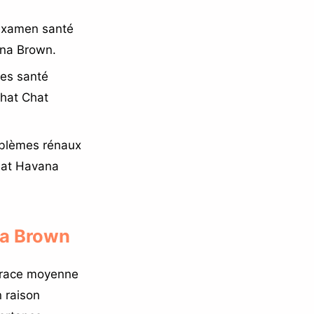
 examen santé
ana Brown.
es santé
chat Chat
oblèmes rénaux
Chat Havana
na Brown
 race moyenne
n raison