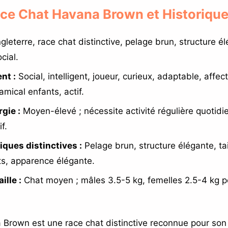
Race Chat Havana Brown et Historiqu
leterre, race chat distinctive, pelage brun, structure é
cial.
nt :
Social, intelligent, joueur, curieux, adaptable, affec
mical enfants, actif.
gie :
Moyen-élevé ; nécessite activité régulière quotid
if.
iques distinctives :
Pelage brun, structure élégante, ta
nts, apparence élégante.
ille :
Chat moyen ; mâles 3.5-5 kg, femelles 2.5-4 kg 
Brown est une race chat distinctive reconnue pour son