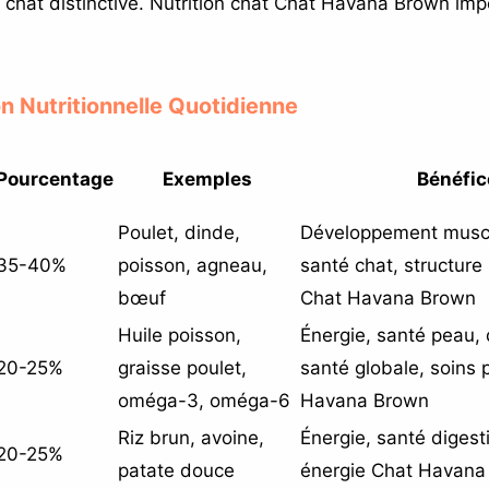
s chat distinctive. Nutrition chat Chat Havana Brown im
on Nutritionnelle Quotidienne
Pourcentage
Exemples
Bénéfic
Poulet, dinde,
Développement muscul
35-40%
poisson, agneau,
santé chat, structure
bœuf
Chat Havana Brown
Huile poisson,
Énergie, santé peau, 
20-25%
graisse poulet,
santé globale, soins 
oméga-3, oméga-6
Havana Brown
Riz brun, avoine,
Énergie, santé digest
20-25%
patate douce
énergie Chat Havana