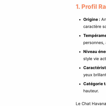
1. Profil 
Origine :
Ang
caractère so
Tempérame
personnes, a
Niveau éner
style vie act
Caractérist
yeux brilla
Catégorie ta
hauteur.
Le Chat Havana 