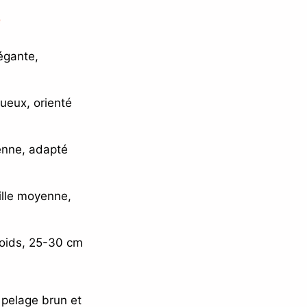
e
légante,
tueux, orienté
ienne, adapté
ille moyenne,
poids, 25-30 cm
 pelage brun et