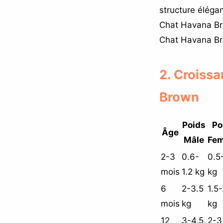
structure élégan
Chat Havana Br
Chat Havana Bro
2. Croiss
Brown
Poids
Po
Âge
Mâle
Fem
2-3
0.6-
0.5
mois
1.2 kg
kg
6
2-3.5
1.5-
mois
kg
kg
12
3-4.5
2-3