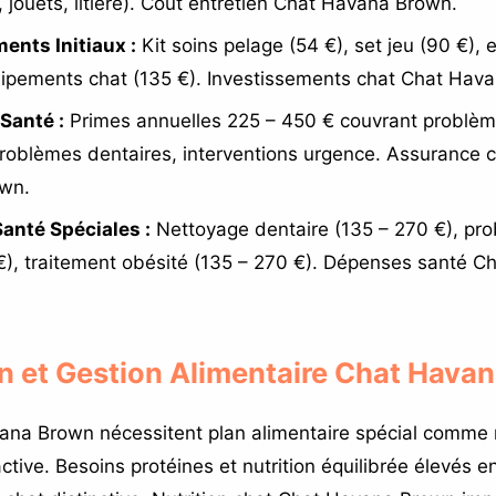
, jouets, litière). Coût entretien Chat Havana Brown.
ents Initiaux :
Kit soins pelage (54 €), set jeu (90 €),
uipements chat (135 €). Investissements chat Chat Hav
Santé :
Primes annuelles 225 – 450 € couvrant problèm
roblèmes dentaires, interventions urgence. Assurance 
wn.
anté Spéciales :
Nettoyage dentaire (135 – 270 €), pr
€), traitement obésité (135 – 270 €). Dépenses santé 
on et Gestion Alimentaire Chat Hava
ana Brown nécessitent plan alimentaire spécial comme
ctive. Besoins protéines et nutrition équilibrée élevés e