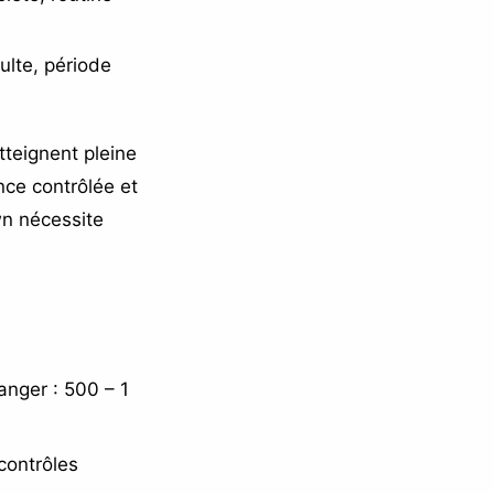
ulte, période
teignent pleine
nce contrôlée et
wn nécessite
anger : 500 – 1
contrôles