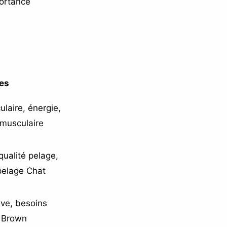
portance
es
aire, énergie,
 musculaire
qualité pelage,
pelage Chat
ive, besoins
 Brown