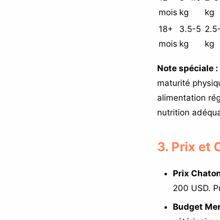
mois
kg
kg
18+
3.5-5
2.5
mois
kg
kg
Note spéciale :
maturité physiq
alimentation ré
nutrition adéqua
3. Prix et
Prix Chaton
200 USD. P
Budget Men