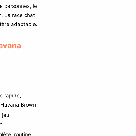
ée personnes, le
. La race chat
tère adaptable.
Havana
e rapide,
t Havana Brown
s jeu
n
lète, routine