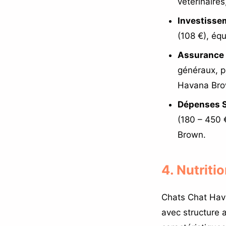
vétérinaires
Investissem
(108 €), éq
Assurance 
généraux, p
Havana Bro
Dépenses S
(180 – 450 
Brown.
4. Nutriti
Chats Chat Hav
avec structure a