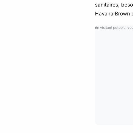
sanitaires, bes
Havana Brown es
En visitant petopic, vo