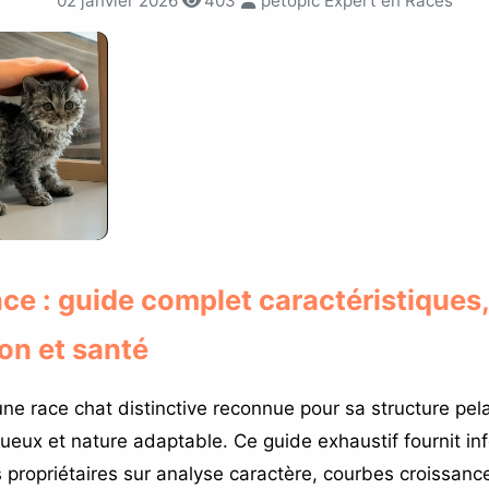
02 janvier 2026
403
petopic Expert en Races
e : guide complet caractéristiques,
on et santé
ne race chat distinctive reconnue pour sa structure pel
tueux et nature adaptable. Ce guide exhaustif fournit in
s propriétaires sur analyse caractère, courbes croissanc