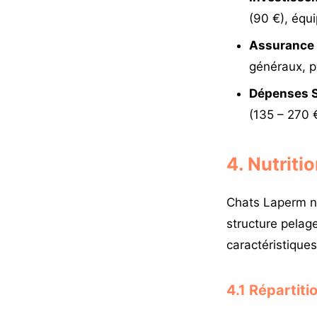
(90 €), équ
Assurance 
généraux, p
Dépenses S
(135 – 270 
4. Nutriti
Chats Laperm n
structure pelage
caractéristiques
4.1 Répartiti