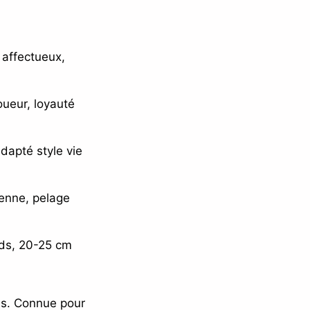
 affectueux,
oueur, loyauté
dapté style vie
yenne, pelage
ids, 20-25 cm
is. Connue pour