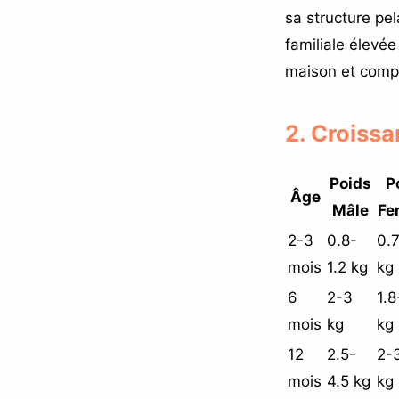
sa structure pe
familiale élevé
maison et com
2. Croiss
Poids
P
Âge
Mâle
Fe
2-3
0.8-
0.7
mois
1.2 kg
kg
6
2-3
1.8
mois
kg
kg
12
2.5-
2-
mois
4.5 kg
kg