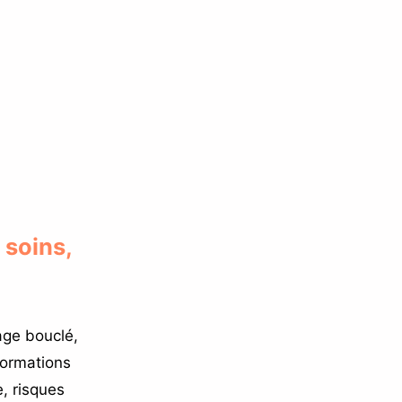
 soins,
age bouclé,
formations
e, risques