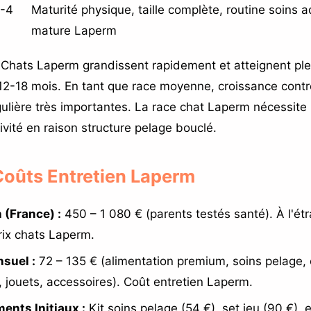
5-4
Maturité physique, taille complète, routine soins a
mature Laperm
Chats Laperm grandissent rapidement et atteignent ple
12-18 mois. En tant que race moyenne, croissance contr
gulière très importantes. La race chat Laperm nécessite 
vité en raison structure pelage bouclé.
 Coûts Entretien Laperm
 (France) :
450 – 1 080 € (parents testés santé). À l'étr
ix chats Laperm.
suel :
72 – 135 € (alimentation premium, soins pelage, 
, jouets, accessoires). Coût entretien Laperm.
ents Initiaux :
Kit soins pelage (54 €), set jeu (90 €),