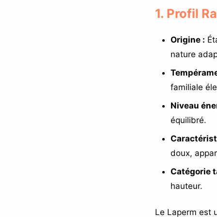
1. Profil 
Origine :
Éta
nature adap
Tempérame
familiale él
Niveau éner
équilibré.
Caractérist
doux, appar
Catégorie ta
hauteur.
Le Laperm est u