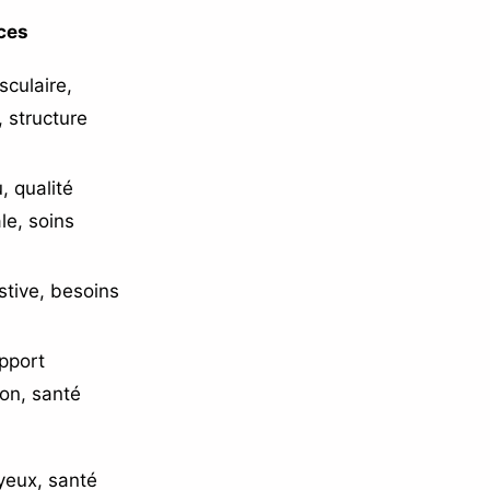
ces
culaire,
, structure
, qualité
le, soins
stive, besoins
apport
ion, santé
yeux, santé