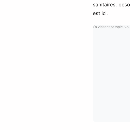
sanitaires, bes
est ici.
En visitant petopic, vo