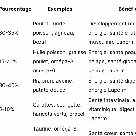
Pourcentage
Exemples
Bénéfi
Poulet, dinde,
Développement mus
30-35%
poisson, agneau,
énergie, santé chat
bœuf
musculaire Laperm
Huile poisson, graisse
Énergie, santé peau
15-20%
poulet, oméga-3,
pelage, santé globa
oméga-6
pelage Laperm
Riz brun, avoine,
Énergie, santé dige
30-40%
patate douce
énergie Laperm
Santé intestinale, 
Carottes, courgette,
5-10%
vitaminique, digest
haricots verts, brocoli
Laperm
Taurine, oméga-3,
Santé cœur, santé 