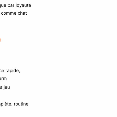
gue par loyauté
re comme chat
m
ce rapide,
perm
s jeu
plète, routine