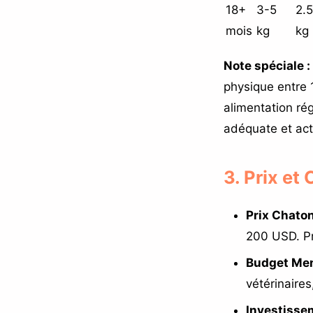
18+
3-5
2.
mois
kg
kg
Note spéciale :
physique entre 
alimentation ré
adéquate et acti
3. Prix et
Prix Chaton
200 USD. Pr
Budget Men
vétérinaires
Investissem