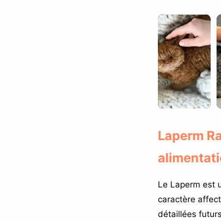
Laperm Rac
alimentati
Le Laperm est u
caractère affec
détaillées futur