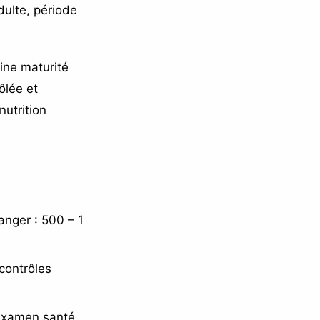
dulte, période
ine maturité
ôlée et
nutrition
anger : 500 – 1
contrôles
 examen santé