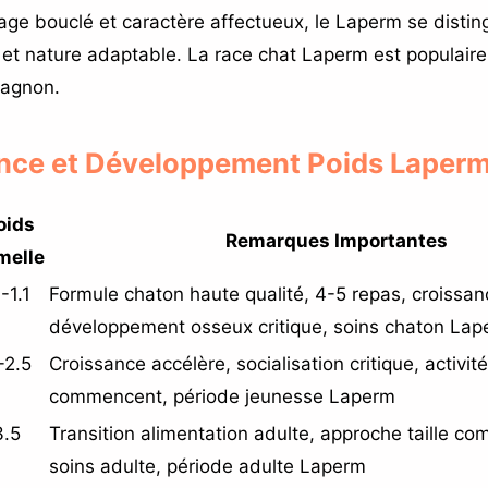
lage bouclé et caractère affectueux, le Laperm se distin
e et nature adaptable. La race chat Laperm est populai
pagnon.
ance et Développement Poids Laper
oids
Remarques Importantes
melle
-1.1
Formule chaton haute qualité, 4-5 repas, croissan
développement osseux critique, soins chaton La
-2.5
Croissance accélère, socialisation critique, activité
commencent, période jeunesse Laperm
3.5
Transition alimentation adulte, approche taille com
soins adulte, période adulte Laperm