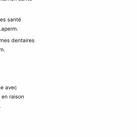
es santé
 Laperm.
èmes dentaires
m.
ne avec
s en raison
.