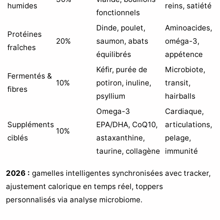
humides
reins, satiété
fonctionnels
Dinde, poulet,
Aminoacides,
Protéines
20%
saumon, abats
oméga-3,
fraîches
équilibrés
appétence
Kéfir, purée de
Microbiote,
Fermentés &
10%
potiron, inuline,
transit,
fibres
psyllium
hairballs
Omega-3
Cardiaque,
Suppléments
EPA/DHA, CoQ10,
articulations,
10%
ciblés
astaxanthine,
pelage,
taurine, collagène
immunité
2026 :
gamelles intelligentes synchronisées avec tracker,
ajustement calorique en temps réel, toppers
personnalisés via analyse microbiome.