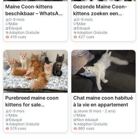
Maine Coon-kittens
Gezonde Maine Coon-
beschikbaar – WhatsApp
kittens zoeken een
+33773117748
nieuw thuis – WhatsApp
0-6 mois
0-6 mois
Mâle
Mâle
+33773117748
Éduqué
Éduqué
Adoption Gratuite
Adoption Gratuite
416 vues
427 vues
Purebreed maine coon
Chat maine coon habitué
kittens for sale
à la vie en appartement
WhatsApp
0-6 mois
Jeune (6 mois - 2 ans)
Mâle
Mâle
+447393160284
Éduqué
Non éduqué
Adoption Gratuite
Adoption Gratuite
576 vues
860 vues