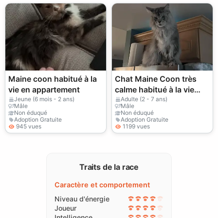
Maine coon habitué à la
Chat Maine Coon très
vie en appartement
calme habitué à la vie
d’appartement
Jeune (6 mois - 2 ans)
Adulte (2 - 7 ans)
Mâle
Mâle
Non éduqué
Non éduqué
Adoption Gratuite
Adoption Gratuite
945 vues
1199 vues
Traits de la race
Caractère et comportement
Niveau d'énergie
Joueur
Intelligence