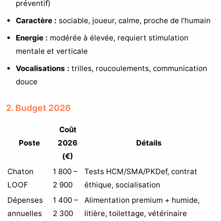
préventif)
Caractère :
sociable, joueur, calme, proche de l’humain
Energie :
modérée à élevée, requiert stimulation
mentale et verticale
Vocalisations :
trilles, roucoulements, communication
douce
2. Budget 2026
Coût
Poste
2026
Détails
(€)
Chaton
1 800 –
Tests HCM/SMA/PKDef, contrat
LOOF
2 900
éthique, socialisation
Dépenses
1 400 –
Alimentation premium + humide,
annuelles
2 300
litière, toilettage, vétérinaire