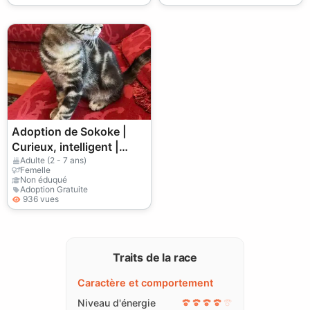
Adoption de Sokoke |
Curieux, intelligent |
S'adaptera à son
Adulte (2 - 7 ans)
Femelle
nouveau foyer
Non éduqué
Adoption Gratuite
936 vues
Traits de la race
Caractère et comportement
Niveau d'énergie