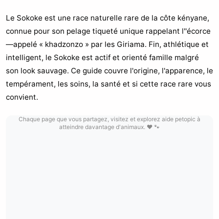
Le Sokoke est une race naturelle rare de la côte kényane,
connue pour son pelage tiqueté unique rappelant l''écorce
—appelé « khadzonzo » par les Giriama. Fin, athlétique et
intelligent, le Sokoke est actif et orienté famille malgré
son look sauvage. Ce guide couvre l'origine, l'apparence, le
tempérament, les soins, la santé et si cette race rare vous
convient.
Chaque page que vous partagez, visitez et explorez aide petopic à
atteindre davantage d'animaux. ❤️ 🐾