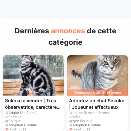
Dernières
annonces
de cette
catégorie
Companion à câliner et nourrir
Sokoke à vendre | Très
Adoptez un chat Sokoke
observatrice, caractère
| Joueur et affectueux
naturel | Un chat hors du
Adulte (2 - 7 ans)
Jeune (6 mois - 2 ans)
Femelle
Mâle
commun
Éduqué
Non éduqué
Adoption Gratuite
Adoption Gratuite
1091 vues
1274 vues