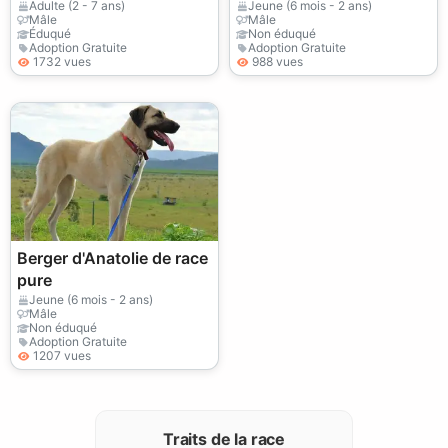
proposé à l'adoption.
nous en sommes rendu
Adulte (2 - 7 ans)
Jeune (6 mois - 2 ans)
Mâle
Mâle
compte trop tard.
Éduqué
Non éduqué
Adoption Gratuite
Adoption Gratuite
1732 vues
988 vues
Berger d'Anatolie de race
pure
Jeune (6 mois - 2 ans)
Mâle
Non éduqué
Adoption Gratuite
1207 vues
Traits de la race