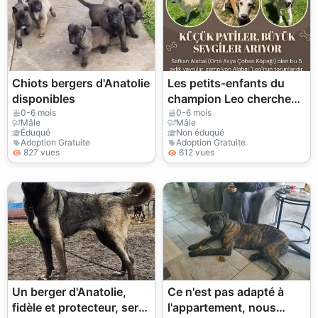
Chiots bergers d'Anatolie
Les petits-enfants du
disponibles
champion Leo cherchent
un foyer (il s'agit d'une
0-6 mois
0-6 mois
Mâle
Mâle
ligne WhatsApp, vous ne
Éduqué
Non éduqué
Adoption Gratuite
Adoption Gratuite
pouvez nous joindre que
827 vues
612 vues
par ce biais).
Un berger d'Anatolie,
Ce n'est pas adapté à
fidèle et protecteur, sera
l'appartement, nous