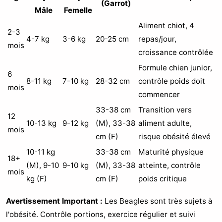
(Garrot)
Mâle
Femelle
Aliment chiot, 4
2-3
4-7 kg
3-6 kg
20-25 cm
repas/jour,
mois
croissance contrôlée
Formule chien junior,
6
8-11 kg
7-10 kg
28-32 cm
contrôle poids doit
mois
commencer
33-38 cm
Transition vers
12
10-13 kg
9-12 kg
(M), 33-38
aliment adulte,
mois
cm (F)
risque obésité élevé
10-11 kg
33-38 cm
Maturité physique
18+
(M), 9-10
9-10 kg
(M), 33-38
atteinte, contrôle
mois
kg (F)
cm (F)
poids critique
Avertissement Important :
Les Beagles sont très sujets à
l'obésité. Contrôle portions, exercice régulier et suivi