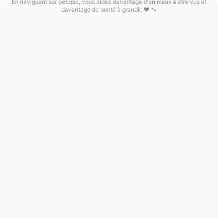
En naviguant sur petopic, vous aidez davantage d'animaux à être vus et
davantage de bonté à grandir. ❤️ 🐾