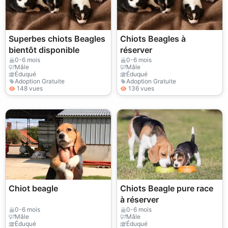
Superbes chiots Beagles
Chiots Beagles à
bientôt disponible
réserver
0-6 mois
0-6 mois
Mâle
Mâle
Éduqué
Éduqué
Adoption Gratuite
Adoption Gratuite
148 vues
136 vues
Chiot beagle
Chiots Beagle pure race
à réserver
0-6 mois
0-6 mois
Mâle
Mâle
Éduqué
Éduqué