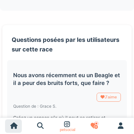
Questions posées par les utilisateurs
sur cette race
Nous avons récemment eu un Beagle et
il a peur des bruits forts, que faire ?
J'aime
Question de : Grace S.
Créez un espace sûr où il peut se retirer et
utilisez des techniques de désensibilisation pour
petsocial
l'habituer lentement aux bruits.