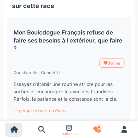
sur cette race
Mon Bouledogue Français refuse de
faire ses besoins à l'extérieur, que faire
?
J'aime
Question de : Cennet U.
Essayez d'établir une routine stricte pour les
sorties et encouragez-le avec des friandises.
Parfois, la patience et la constance sont la clé.
— petopic Expert en Races
petsocial
Est-ce que les Bouledogues Français