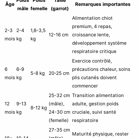
Poids
Poids
Taille
Âge
Remarques importantes
mâle
femelle
(garrot)
Alimentation chiot
premium, 4 repas,
2-3
2-4
1,8-3,5
12-16 cm
croissance lente,
mois
kg
kg
développement système
respiratoire critique
Exercice contrôlé,
6
6-9
précautions chaleur, soins
5-8 kg
20-25 cm
mois
kg
plis cutanés doivent
commencer
25-32 cm
Transition alimentation
12
9-13
(mâle),
adulte, gestion poids
8-12 kg
mois
kg
24-30 cm
cruciale, suivi santé
(femelle)
respiratoire
27-35 cm
Maturité physique, rester