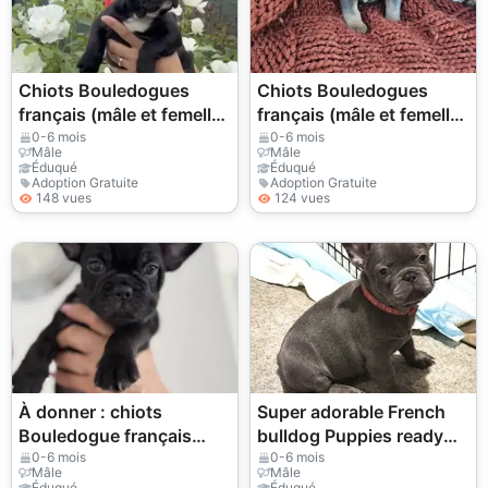
Chiots Bouledogues
Chiots Bouledogues
français (mâle et femelle)
français (mâle et femelle)
à donner
à donner
0-6 mois
0-6 mois
Mâle
Mâle
Éduqué
Éduqué
Adoption Gratuite
Adoption Gratuite
148 vues
124 vues
À donner : chiots
Super adorable French
Bouledogue français
bulldog Puppies ready
mâles et femelles
WhatsApp
0-6 mois
0-6 mois
Mâle
Mâle
+447393160284
Éduqué
Éduqué