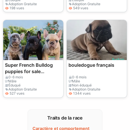
Adoption Gratuite
Adoption Gratuite
198 vues
549 vues
Super French Bulldog
bouledogue français
puppies for sale
WhatsApp
0-6 mois
0-6 mois
Mâle
Mâle
+447393160284
Éduqué
Non éduqué
Adoption Gratuite
Adoption Gratuite
527 vues
1344 vues
Traits de la race
Caractère et comportement