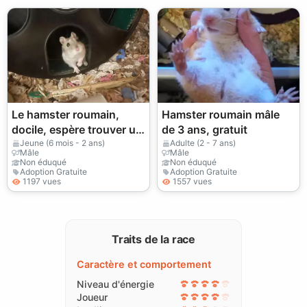
Le hamster roumain,
Hamster roumain mâle
docile, espère trouver un
de 3 ans, gratuit
nouveau foyer tranquille.
Jeune (6 mois - 2 ans)
Adulte (2 - 7 ans)
Mâle
Mâle
Non éduqué
Non éduqué
Adoption Gratuite
Adoption Gratuite
1197 vues
1557 vues
Traits de la race
Caractère et comportement
Niveau d'énergie
Joueur