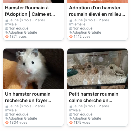
Hamster Roumain à
Adoption d'un hamster
l’Adoption | Calme et
roumain élevé en milieu
Affectueux
familial.
Jeune (6 mois - 2 ans)
Jeune (6 mois - 2 ans)
Mâle
Femelle
Non éduqué
Non éduqué
Adoption Gratuite
Adoption Gratuite
1374 vues
1412 vues
Un hamster roumain
Petit hamster roumain
recherche un foyer
calme cherche un
responsable et
nouveau foyer
Jeune (6 mois - 2 ans)
Jeune (6 mois - 2 ans)
Mâle
Mâle
permanent.
Non éduqué
Non éduqué
Adoption Gratuite
Adoption Gratuite
1334 vues
1175 vues