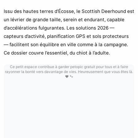
Issu des hautes terres d’Écosse, le Scottish Deerhound est
un lévrier de grande taille, serein et endurant, capable
d’accélérations fulgurantes. Les solutions 2026 —
capteurs d’activité, planification GPS et sols protecteurs
— facilitent son équilibre en ville comme à la campagne.
Ce dossier couvre l’essentiel, du chiot à l’adulte.
Ce petit espace contribue à garder petopic gratuit pour tous et à faire
rayonner la bonté vers davantage de vies. Heureusement que vous êtes là.
❤️ 🐾