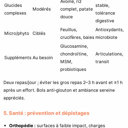
Avoine, riz
Glucides
stable,
Modérés
complet, patate
complexes
tolérance
douce
digestive
Feuillus,
Antioxydants,
Micro/phyto
Ciblés
crucifères, baies
microbiote
Glucosamine,
chondroïtine,
Articulations,
Suppléments
Au besoin
MSM,
transit
probiotiques
Deux repas/jour ; éviter les gros repas 2–3 h avant et ≥1 h
après un effort. Bols anti‑glouton et ambiance sereine
appréciés.
5. Santé : prévention et dépistages
Orthopédie :
surfaces à faible impact, charges