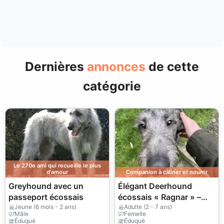
Dernières
annonces
de cette
catégorie
Le 270e ami qui recueille le plus
d'amour
Companion à câliner et nourrir
Greyhound avec un
Élégant Deerhound
passeport écossais
écossais « Ragnar » –
Cherche une famille pour
Jeune (6 mois - 2 ans)
Adulte (2 - 7 ans)
Mâle
Femelle
la vie
Éduqué
Éduqué