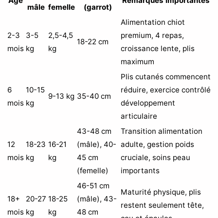
Âge
Remarques importantes
mâle
femelle
(garrot)
Alimentation chiot
2-3
3-5
2,5-4,5
premium, 4 repas,
18-22 cm
mois
kg
kg
croissance lente, plis
maximum
Plis cutanés commencent
6
10-15
réduire, exercice contrôlé
9-13 kg
35-40 cm
mois
kg
développement
articulaire
43-48 cm
Transition alimentation
12
18-23
16-21
(mâle), 40-
adulte, gestion poids
mois
kg
kg
45 cm
cruciale, soins peau
(femelle)
importants
46-51 cm
Maturité physique, plis
18+
20-27
18-25
(mâle), 43-
restent seulement tête,
mois
kg
kg
48 cm