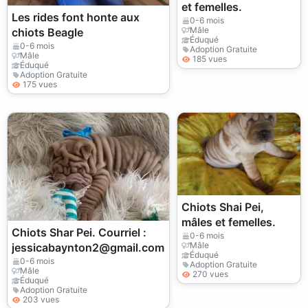
et femelles.
Les rides font honte aux
0-6 mois
Mâle
chiots Beagle
Éduqué
0-6 mois
Adoption Gratuite
Mâle
185 vues
Éduqué
Adoption Gratuite
175 vues
Chiots Shai Pei,
mâles et femelles.
Chiots Shar Pei. Courriel :
0-6 mois
Mâle
jessicabaynton2@gmail.com
Éduqué
0-6 mois
Adoption Gratuite
Mâle
270 vues
Éduqué
Adoption Gratuite
203 vues