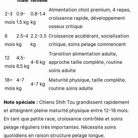
mâle
femelle
Alimentation chiot premium, 4 repas,
2-3
0.9-
0.8-1.4
croissance rapide, développement
mois
1.5 kg
kg
osseux critique
6
2.5-4
2.2-3.5
Croissance accélérant, socialisation
mois
kg
kg
critique, soins pelage commencent
Transition alimentation adulte,
12
4.5-
4-6 kg
approche taille complète, routine
mois
6.5 kg
soins adulte
18+
4-7
Maturité physique, taille complète,
4-7 kg
mois
kg
routine soins adulte
Note spéciale :
Chiens Shih Tzu grandissent rapidement
et atteignent pleine maturité physique entre 12-18 mois.
En tant que petite race, croissance contrôlée et soins
pelage réguliers très importantes. Nécessite soins
quotidiens en raison structure pelage longue.