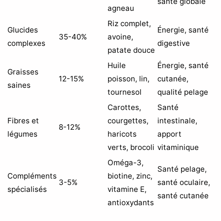
santé globale
agneau
Riz complet,
Glucides
Énergie, santé
35-40%
avoine,
complexes
digestive
patate douce
Huile
Énergie, santé
Graisses
12-15%
poisson, lin,
cutanée,
saines
tournesol
qualité pelage
Carottes,
Santé
Fibres et
courgettes,
intestinale,
8-12%
légumes
haricots
apport
verts, brocoli
vitaminique
Oméga-3,
Santé pelage,
Compléments
biotine, zinc,
3-5%
santé oculaire,
spécialisés
vitamine E,
santé cutanée
antioxydants