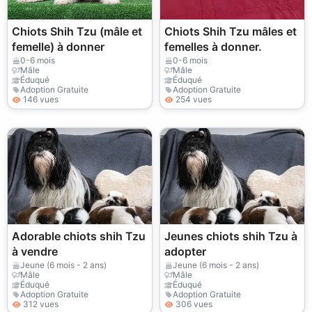
Chiots Shih Tzu (mâle et
Chiots Shih Tzu mâles et
femelle) à donner
femelles à donner.
0-6 mois
0-6 mois
Mâle
Mâle
Éduqué
Éduqué
Adoption Gratuite
Adoption Gratuite
146 vues
254 vues
Adorable chiots shih Tzu
Jeunes chiots shih Tzu à
à vendre
adopter
Jeune (6 mois - 2 ans)
Jeune (6 mois - 2 ans)
Mâle
Mâle
Éduqué
Éduqué
Adoption Gratuite
Adoption Gratuite
312 vues
306 vues