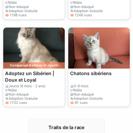
Mâle
Mâle
Non éduqué
Non éduqué
Adoption Gratuite
Adoption Gratuite
1198 vues
1246 vues
Companion à câliner et nourrir
Adoptez un Sibérien |
Chatons sibériens
Doux et Loyal
Jeune (6 mois - 2 ans)
0-6 mois
Mâle
Mâle
Non éduqué
Non éduqué
Adoption Gratuite
Adoption Gratuite
1732 vues
81 vues
Traits de la race