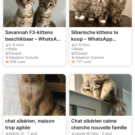
Savannah F3-kittens
Siberische kittens te
beschikbaar – WhatsApp
koop – WhatsApp
+33773117748
+33773117748
0-6 mois
0-6 mois
Mâle
Mâle
Éduqué
Éduqué
Adoption Gratuite
Adoption Gratuite
658 vues
727 vues
chat sibérien, maison
Chat sibérien calme
trop agitée
cherche nouvelle famille
Adulte (2 - 7 ans)
Jeune (6 mois - 2 ans)