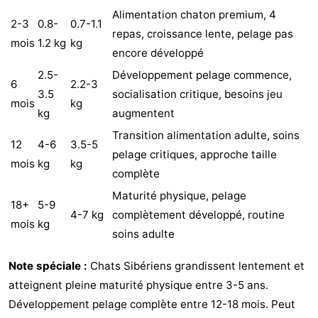
Alimentation chaton premium, 4
2-3
0.8-
0.7-1.1
repas, croissance lente, pelage pas
mois
1.2 kg
kg
encore développé
2.5-
Développement pelage commence,
6
2.2-3
3.5
socialisation critique, besoins jeu
mois
kg
kg
augmentent
Transition alimentation adulte, soins
12
4-6
3.5-5
pelage critiques, approche taille
mois
kg
kg
complète
Maturité physique, pelage
18+
5-9
4-7 kg
complètement développé, routine
mois
kg
soins adulte
Note spéciale :
Chats Sibériens grandissent lentement et
atteignent pleine maturité physique entre 3-5 ans.
Développement pelage complète entre 12-18 mois. Peut