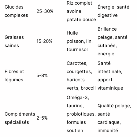
Riz complet,
Glucides
Énergie, santé
25-30%
avoine,
complexes
digestive
patate douce
Brillance
Huile
Graisses
pelage, santé
15-20%
poisson, lin,
saines
cutanée,
tournesol
énergie
Carottes,
Santé
Fibres et
courgettes,
intestinale,
5-8%
légumes
haricots
apport
verts, brocoli
vitaminique
Oméga-3,
taurine,
Qualité pelage,
Compléments
probiotiques,
santé
2-5%
spécialisés
formules
cardiaque,
soutien
immunité