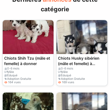
catégorie
Chiots Shih Tzu (mâle et
Chiots Husky sibérien
femelle) à donner
(mâle et femelle) à
donner
0-6 mois
0-6 mois
Mâle
Mâle
Éduqué
Éduqué
Adoption Gratuite
Adoption Gratuite
164 vues
169 vues