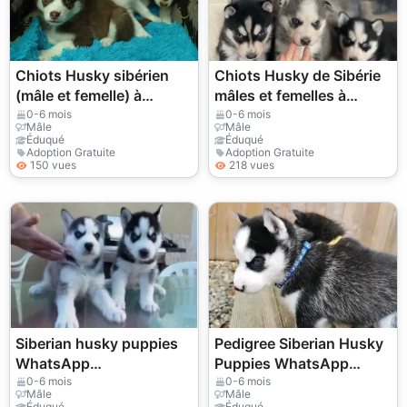
Chiots Husky sibérien
Chiots Husky de Sibérie
(mâle et femelle) à
mâles et femelles à
donner
donner.
0-6 mois
0-6 mois
Mâle
Mâle
Éduqué
Éduqué
Adoption Gratuite
Adoption Gratuite
150 vues
218 vues
Siberian husky puppies
Pedigree Siberian Husky
WhatsApp
Puppies WhatsApp
+447393160284
+447393160284
0-6 mois
0-6 mois
Mâle
Mâle
Éduqué
Éduqué