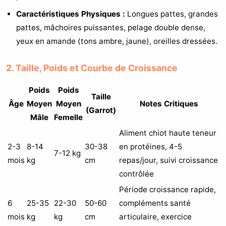
Caractéristiques Physiques :
Longues pattes, grandes
pattes, mâchoires puissantes, pelage double dense,
yeux en amande (tons ambre, jaune), oreilles dressées.
2. Taille, Poids et Courbe de Croissance
Poids
Poids
Taille
Âge
Moyen
Moyen
Notes Critiques
(Garrot)
Mâle
Femelle
Aliment chiot haute teneur
2-3
8-14
30-38
en protéines, 4-5
7-12 kg
mois
kg
cm
repas/jour, suivi croissance
contrôlée
Période croissance rapide,
6
25-35
22-30
50-60
compléments santé
mois
kg
kg
cm
articulaire, exercice