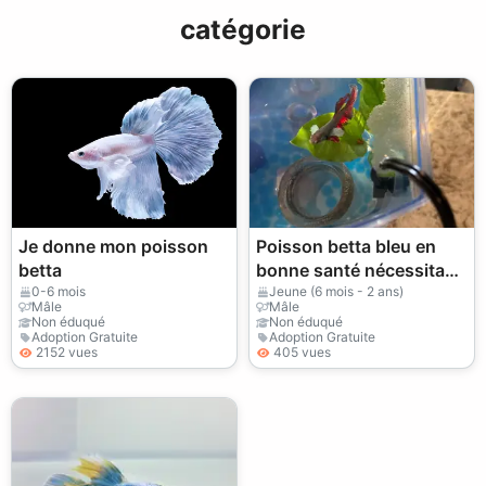
catégorie
Je donne mon poisson
Poisson betta bleu en
betta
bonne santé nécessitant
un aquarium
0-6 mois
Jeune (6 mois - 2 ans)
Mâle
Mâle
correctement préparé
Non éduqué
Non éduqué
Adoption Gratuite
Adoption Gratuite
2152 vues
405 vues