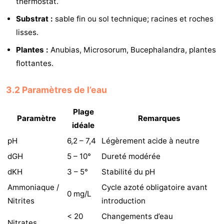
thermostat.
Substrat :
sable fin ou sol technique; racines et roches
lisses.
Plantes :
Anubias, Microsorum, Bucephalandra, plantes
flottantes.
3.2 Paramètres de l’eau
Plage
Paramètre
Remarques
idéale
pH
6,2 – 7,4
Légèrement acide à neutre
dGH
5 – 10°
Dureté modérée
dKH
3 – 5°
Stabilité du pH
Ammoniaque /
Cycle azoté obligatoire avant
0 mg/L
Nitrites
introduction
< 20
Changements d’eau
Nitrates