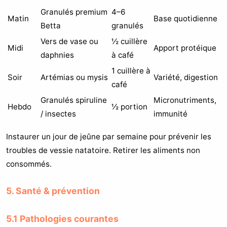
Granulés premium
4–6
Matin
Base quotidienne
Betta
granulés
Vers de vase ou
½ cuillère
Midi
Apport protéique
daphnies
à café
1 cuillère à
Soir
Artémias ou mysis
Variété, digestion
café
Granulés spiruline
Micronutriments,
Hebdo
½ portion
/ insectes
immunité
Instaurer un jour de jeûne par semaine pour prévenir les
troubles de vessie natatoire. Retirer les aliments non
consommés.
5. Santé & prévention
5.1 Pathologies courantes