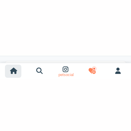
Recherches populaires
petsocial
Adoption chien
Adoption chat
Chiens à vendre
Chats à vendre
Adoption refuge (chien)
Adoption refuge (chat)
Chiens perdus
Chats perdus