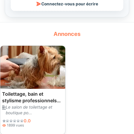
Connectez-vous pour écrire
Annonces
Toilettage, bain et
stylisme professionnels
pour animaux de
Le salon de toilettage et
boutique po...
compagnie – Patiş
Grooming, salon de
0.0
1899 vues
toilettage et animalerie