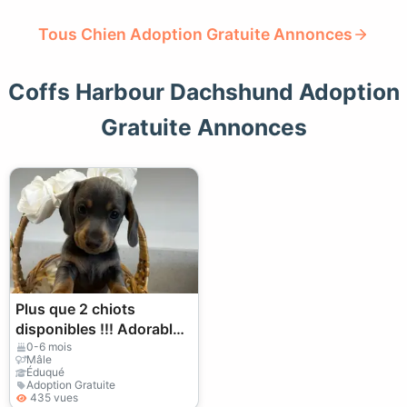
Tous Chien Adoption Gratuite Annonces
Coffs Harbour Dachshund Adoption
Gratuite Annonces
Plus que 2 chiots
disponibles !!! Adorables
chiots teckels miniatures
0-6 mois
Mâle
Éduqué
Adoption Gratuite
435 vues