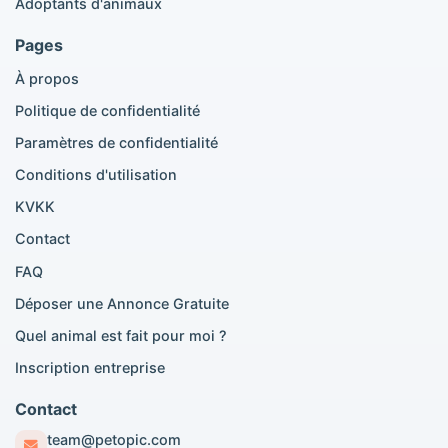
Adoptants d'animaux
Annonces Scottish Fold
Annonces Maine Coon
Pages
Annonces Ragdoll
À propos
Annonces Bengal
Annonces Persan
Politique de confidentialité
Annonces Siamois
Paramètres de confidentialité
Annonces British Shorthair
British Shorthair à vendre
Conditions d'utilisation
Scottish Fold à vendre
KVKK
Contact
Recherches par ville
FAQ
Paris Pomeranian adoption
Déposer une Annonce Gratuite
Paris Pomeranian vente
Quel animal est fait pour moi ?
Paris Golden Retriever adoption
Paris British Shorthair vente
Inscription entreprise
Paris Poodle adoption
Lyon Pomeranian adoption
Contact
Lyon Pomeranian vente
team@petopic.com