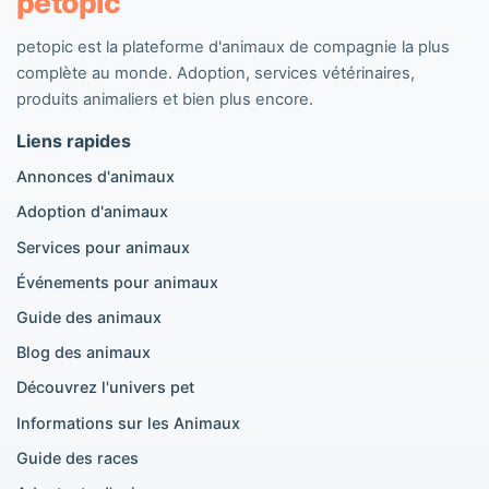
petopic
petopic est la plateforme d'animaux de compagnie la plus
Chiens populaires
complète au monde. Adoption, services vétérinaires,
Annonces Pomeranian
produits animaliers et bien plus encore.
Annonces Caniche
Liens rapides
Annonces Maltipoo
Annonces Golden Retriever
Annonces d'animaux
Annonces Bouledogue Français
Adoption d'animaux
Annonces Chihuahua
Annonces Cane Corso
Services pour animaux
Annonces Berger Allemand
Événements pour animaux
Annonces Doberman
Annonces Beagle
Guide des animaux
Pomeranian à vendre
Blog des animaux
Golden Retriever à vendre
Découvrez l'univers pet
Informations sur les Animaux
Chats populaires
Guide des races
Annonces British Shorthair