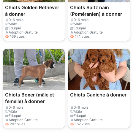
Chiots Golden Retriever
Chiots Spitz nain
à donner
(Poméranien) à donner
0-6 mois
0-6 mois
Mâle
Mâle
Éduqué
Éduqué
Adoption Gratuite
Adoption Gratuite
169 vues
141 vues
Chiots Boxer (mâle et
Chiots Caniche à donner
femelle) à donner
0-6 mois
0-6 mois
Mâle
Mâle
Éduqué
Éduqué
Adoption Gratuite
Adoption Gratuite
205 vues
162 vues