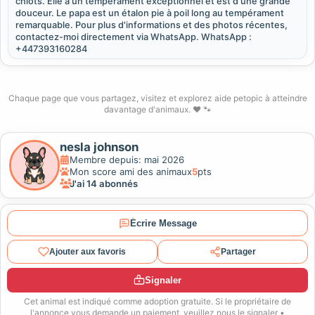
chiots. Elle a un tempérament exceptionnel et est d'une grande
douceur. Le papa est un étalon pie à poil long au tempérament
remarquable. Pour plus d'informations et des photos récentes,
contactez-moi directement via WhatsApp. WhatsApp :
+447393160284
Chaque page que vous partagez, visitez et explorez aide petopic à atteindre
davantage d'animaux. ❤️ 🐾
nesla johnson
Membre depuis: mai 2026
Mon score ami des animaux
5
pts
J'ai 14 abonnés
Écrire Message
Ajouter aux favoris
Partager
Signaler
Cet animal est indiqué comme adoption gratuite. Si le propriétaire de
l'annonce vous demande un paiement, veuillez nous le signaler •