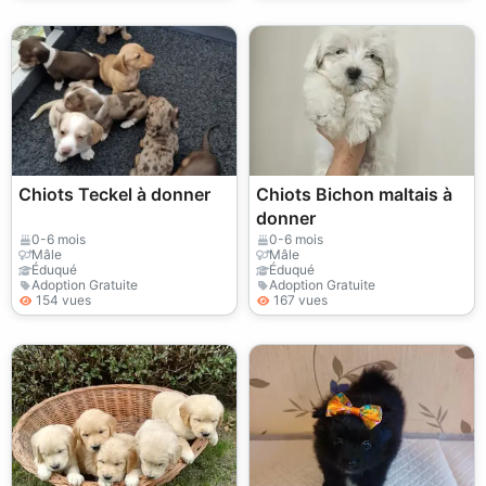
Chiots Teckel à donner
Chiots Bichon maltais à
donner
0-6 mois
0-6 mois
Mâle
Mâle
Éduqué
Éduqué
Adoption Gratuite
Adoption Gratuite
154 vues
167 vues