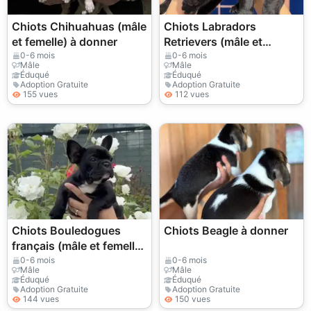
Chiots Chihuahuas (mâle
Chiots Labradors
et femelle) à donner
Retrievers (mâle et
femelle) à donner
0-6 mois
0-6 mois
Mâle
Mâle
Éduqué
Éduqué
Adoption Gratuite
Adoption Gratuite
155 vues
112 vues
Chiots Bouledogues
Chiots Beagle à donner
français (mâle et femelle)
à donner
0-6 mois
0-6 mois
Mâle
Mâle
Éduqué
Éduqué
Adoption Gratuite
Adoption Gratuite
144 vues
150 vues