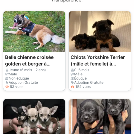
Belle chienne croisée
Chiots Yorkshire Terrier
golden et berger à
(mâle et femelle) à
donner
donner
Jeune (6 mois - 2 ans)
0-6 mois
Mâle
Mâle
Non éduqué
Éduqué
Adoption Gratuite
Adoption Gratuite
53 vues
154 vues