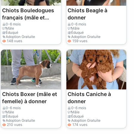
Chiots Bouledogues
Chiots Beagle à
français (mâle et
donner
femelle) à donner
0-6 mois
0-6 mois
Mâle
Mâle
Éduqué
Éduqué
Adoption Gratuite
Adoption Gratuite
148 vues
159 vues
Chiots Boxer (mâle et
Chiots Caniche à
femelle) à donner
donner
0-6 mois
0-6 mois
Mâle
Mâle
Éduqué
Éduqué
Adoption Gratuite
Adoption Gratuite
210 vues
174 vues