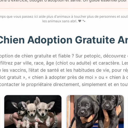
emps que vous passez ici aide plus d'animaux à toucher plus de personnes et sou
les animaux sans abri. ❤️ 🐾
Chien Adoption Gratuite 
ption de chien gratuite et fiable ? Sur petopic, découvrez
filtrez par ville, race, âge (chiot ou adulte) et caractère. L
 les vaccins, l’état de santé et les habitudes de vie, pour 
iot gratuit », « chien à adopter près de moi » ou « chien à
contacter le propriétaire directement, simplement et en tou