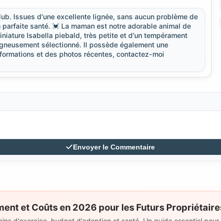
Club. Issues d'une excellente lignée, sans aucun problème de
en parfaite santé. 💓 La maman est notre adorable animal de
niature Isabella piebald, très petite et d'un tempérament
oigneusement sélectionné. Il possède également une
nformations et des photos récentes, contactez-moi
Envoyer le Commentaire
nt et Coûts en 2026 pour les Futurs Propriétaire
s d'exercice, budget d'adoption et santé. Un guide essentiel pour le