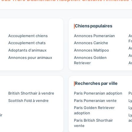
Chiens populaires
Accouplement chiens
Annonces Pomeranian
A
F
Accouplement chats
Annonces Caniche
A
Adoptants d'animaux
Annonces Maltipoo
A
Annonces pour animaux
Annonces Golden
Retriever
A
Recherches par ville
British Shorthair à vendre
Paris Pomeranian adoption
P
Scottish Fold à vendre
Paris Pomeranian vente
L
Paris Golden Retriever
L
adoption
ir
L
Paris British Shorthair
a
vente