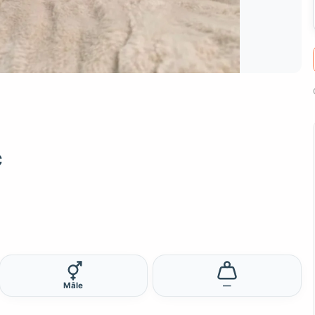
c
Mâle
—