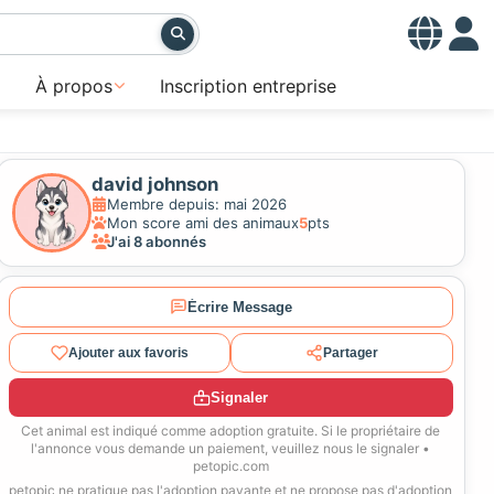
À propos
Inscription entreprise
david johnson
Membre depuis: mai 2026
Mon score ami des animaux
5
pts
J'ai 8 abonnés
Écrire Message
Ajouter aux favoris
Partager
Signaler
Cet animal est indiqué comme adoption gratuite. Si le propriétaire de
l'annonce vous demande un paiement, veuillez nous le signaler •
petopic.com
petopic ne pratique pas l'adoption payante et ne propose pas d'adoption