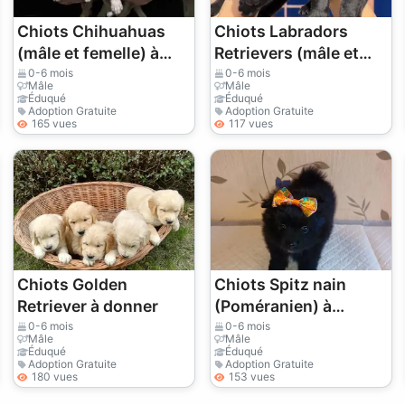
Chiots Chihuahuas
Chiots Labradors
(mâle et femelle) à
Retrievers (mâle et
donner
femelle) à donner
0-6 mois
0-6 mois
Mâle
Mâle
Éduqué
Éduqué
Adoption Gratuite
Adoption Gratuite
165 vues
117 vues
Chiots Golden
Chiots Spitz nain
Retriever à donner
(Poméranien) à
donner
0-6 mois
0-6 mois
Mâle
Mâle
Éduqué
Éduqué
Adoption Gratuite
Adoption Gratuite
180 vues
153 vues