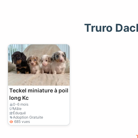
Truro Dac
Teckel miniature à poil
long Kc
0-6 mois
Mâle
Éduqué
Adoption Gratuite
685 vues