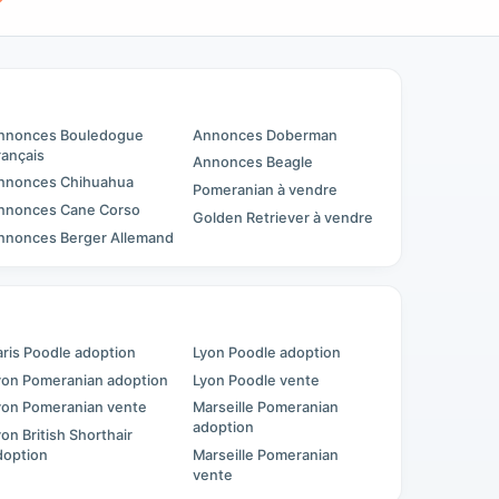
nnonces Bouledogue
Annonces Doberman
rançais
Annonces Beagle
nnonces Chihuahua
Pomeranian à vendre
nnonces Cane Corso
Golden Retriever à vendre
nnonces Berger Allemand
aris Poodle adoption
Lyon Poodle adoption
yon Pomeranian adoption
Lyon Poodle vente
yon Pomeranian vente
Marseille Pomeranian
adoption
yon British Shorthair
doption
Marseille Pomeranian
vente