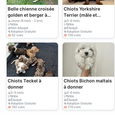
Belle chienne croisée
Chiots Yorkshire
golden et berger à
Terrier (mâle et
donner
femelle) à donner
Jeune (6 mois - 2 ans)
0-6 mois
Mâle
Mâle
Non éduqué
Éduqué
Adoption Gratuite
Adoption Gratuite
62 vues
159 vues
Chiots Teckel à
Chiots Bichon maltais
donner
à donner
0-6 mois
0-6 mois
Mâle
Mâle
Éduqué
Éduqué
Adoption Gratuite
Adoption Gratuite
162 vues
179 vues