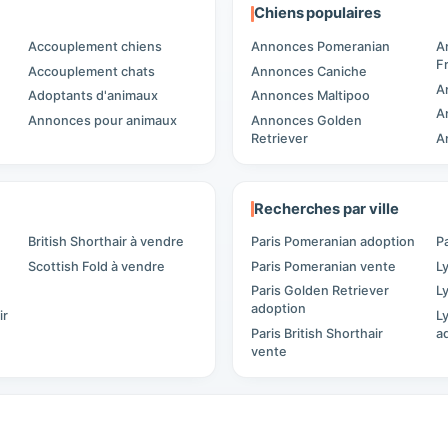
Chiens populaires
Accouplement chiens
Annonces Pomeranian
A
F
Accouplement chats
Annonces Caniche
A
Adoptants d'animaux
Annonces Maltipoo
A
Annonces pour animaux
Annonces Golden
Retriever
A
Recherches par ville
British Shorthair à vendre
Paris Pomeranian adoption
P
Scottish Fold à vendre
Paris Pomeranian vente
L
Paris Golden Retriever
L
adoption
ir
L
Paris British Shorthair
a
vente