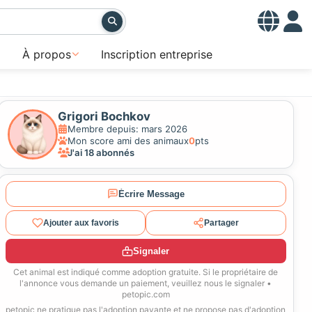
À propos
Inscription entreprise
Grigori Bochkov
Membre depuis: mars 2026
Mon score ami des animaux
0
pts
J'ai 18 abonnés
Écrire Message
Ajouter aux favoris
Partager
Signaler
Cet animal est indiqué comme adoption gratuite. Si le propriétaire de
l'annonce vous demande un paiement, veuillez nous le signaler •
petopic.com
petopic ne pratique pas l'adoption payante et ne propose pas d'adoption