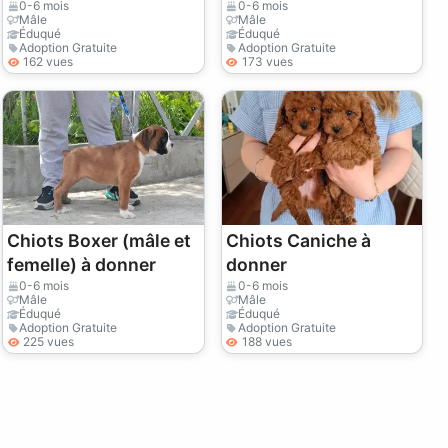
femelle) à donner
0-6 mois
0-6 mois
Mâle
Mâle
Éduqué
Éduqué
Adoption Gratuite
Adoption Gratuite
162 vues
173 vues
Chiots Boxer (mâle et
Chiots Caniche à
femelle) à donner
donner
0-6 mois
0-6 mois
Mâle
Mâle
Éduqué
Éduqué
Adoption Gratuite
Adoption Gratuite
225 vues
188 vues