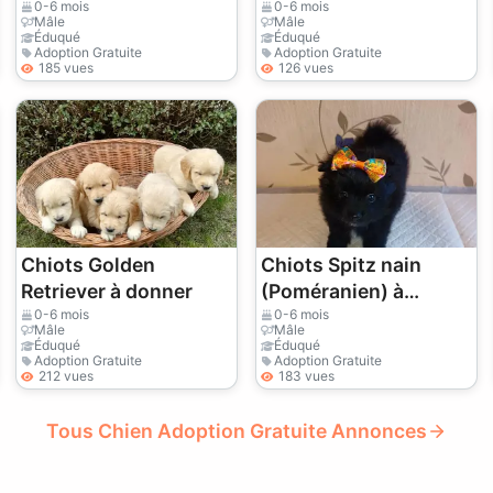
donner
femelle) à donner
0-6 mois
0-6 mois
Mâle
Mâle
Éduqué
Éduqué
Adoption Gratuite
Adoption Gratuite
185 vues
126 vues
Chiots Golden
Chiots Spitz nain
Retriever à donner
(Poméranien) à
donner
0-6 mois
0-6 mois
Mâle
Mâle
Éduqué
Éduqué
Adoption Gratuite
Adoption Gratuite
212 vues
183 vues
Tous Chien Adoption Gratuite Annonces