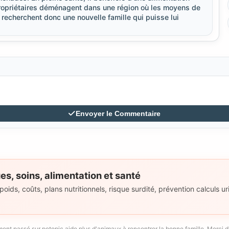
s propriétaires déménagent dans une région où les moyens de
s recherchent donc une nouvelle famille qui puisse lui
Envoyer le Commentaire
es, soins, alimentation et santé
ids, coûts, plans nutritionnels, risque surdité, prévention calculs uri
t passé sur petopic aide plus d'animaux à rencontrer la bonne famille. Merci d'ê