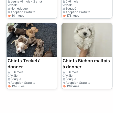
donner
femelle) à donner
Jeune (6 mois - 2 ans)
0-6 mois
Mâle
Mâle
Non éduqué
Éduqué
Adoption Gratuite
Adoption Gratuite
101 vues
178 vues
Chiots Teckel à
Chiots Bichon maltais
donner
à donner
0-6 mois
0-6 mois
Mâle
Mâle
Éduqué
Éduqué
Adoption Gratuite
Adoption Gratuite
194 vues
199 vues