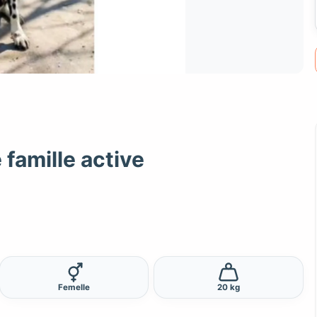
famille active
Femelle
20 kg