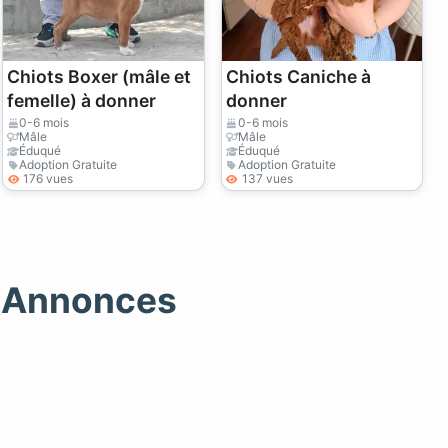
Chiots Boxer (mâle et
Chiots Caniche à
femelle) à donner
donner
0-6 mois
0-6 mois
Mâle
Mâle
Éduqué
Éduqué
Adoption Gratuite
Adoption Gratuite
176 vues
137 vues
e Annonces