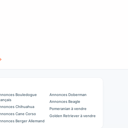
nnonces Bouledogue
Annonces Doberman
rançais
Annonces Beagle
nnonces Chihuahua
Pomeranian à vendre
nnonces Cane Corso
Golden Retriever à vendre
nnonces Berger Allemand