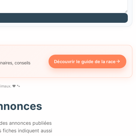
Découvrir le guide de la race
naires, conseils
imaux. ❤️ 🐾
Annonces
 des annonces publiées
es fiches indiquent aussi