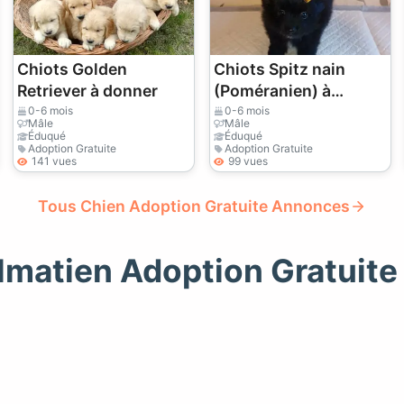
Chiots Golden
Chiots Spitz nain
Retriever à donner
(Poméranien) à
donner
0-6 mois
0-6 mois
Mâle
Mâle
Éduqué
Éduqué
Adoption Gratuite
Adoption Gratuite
141 vues
99 vues
Tous Chien Adoption Gratuite Annonces
lmatien Adoption Gratuit