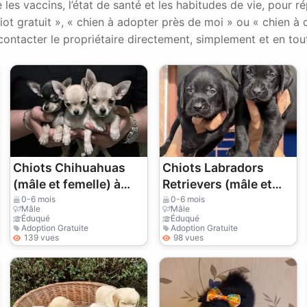
 les vaccins, l’état de santé et les habitudes de vie, pour 
iot gratuit », « chien à adopter près de moi » ou « chien à
contacter le propriétaire directement, simplement et en tou
Chiots Chihuahuas
Chiots Labradors
(mâle et femelle) à
Retrievers (mâle et
donner
femelle) à donner
0-6 mois
0-6 mois
Mâle
Mâle
Éduqué
Éduqué
Adoption Gratuite
Adoption Gratuite
139 vues
98 vues