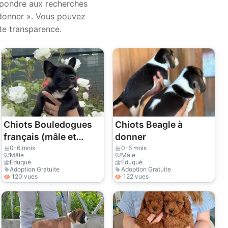
répondre aux recherches
 donner ». Vous pouvez
te transparence.
Chiots Bouledogues
Chiots Beagle à
français (mâle et
donner
femelle) à donner
0-6 mois
0-6 mois
Mâle
Mâle
Éduqué
Éduqué
Adoption Gratuite
Adoption Gratuite
120 vues
122 vues