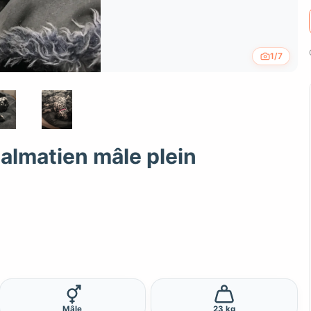
1/7
dalmatien mâle plein
Mâle
23 kg