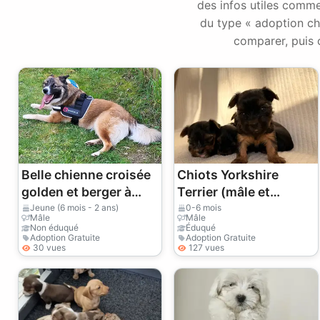
des infos utiles comme
du type « adoption ch
comparer, puis 
Belle chienne croisée
Chiots Yorkshire
golden et berger à
Terrier (mâle et
donner
femelle) à donner
Jeune (6 mois - 2 ans)
0-6 mois
Mâle
Mâle
Non éduqué
Éduqué
Adoption Gratuite
Adoption Gratuite
30 vues
127 vues