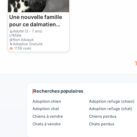
Une nouvelle famille
pour ce dalmatien
mâle plein d'énergie.
Adulte (2 - 7 ans)
Mâle
Non éduqué
Adoption Gratuite
1159 vues
Recherches populaires
Adoption chien
Adoption refuge (chien)
Adoption chat
Adoption refuge (chat)
Chiens à vendre
Chiens perdus
Chats à vendre
Chats perdus