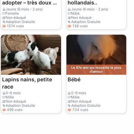
adopter – très doux et
hollandais..
calme
Jeune (6 mois - 2 ans)
Jeune (6 mois - 2 ans)
Femelle
Mâle
Non éduqué
Non éduqué
Adoption Gratuite
Adoption Gratuite
1574 vues
138 vues
Le 87e ami qui recueille le plus
d'amour
Lapins nains, petite
Bébé
race
0-6 mois
0-6 mois
Mâle
Mâle
Non éduqué
Non éduqué
Adoption Gratuite
Adoption Gratuite
499 vues
734 vues