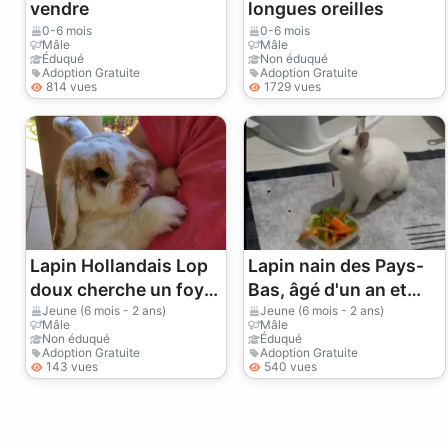
vendre
longues oreilles
0-6 mois
0-6 mois
Mâle
Mâle
Éduqué
Non éduqué
Adoption Gratuite
Adoption Gratuite
814 vues
1729 vues
Lapin Hollandais Lop
Lapin nain des Pays-
doux cherche un foyer
Bas, âgé d'un an et
d'intérieur
plus, vendu avec tous
Jeune (6 mois - 2 ans)
Jeune (6 mois - 2 ans)
Mâle
Mâle
ses accessoires.
Non éduqué
Éduqué
Adoption Gratuite
Adoption Gratuite
143 vues
540 vues