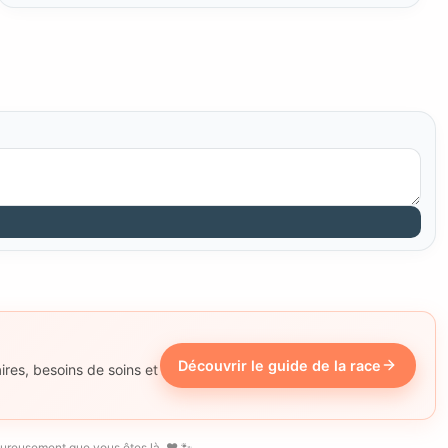
Découvrir le guide de la race
ires, besoins de soins et
eureusement que vous êtes là. ❤️ 🐾