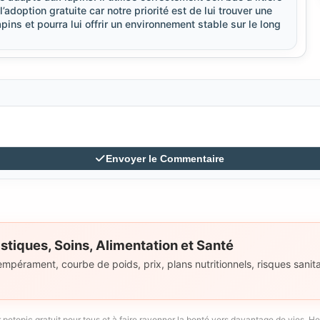
l’adoption gratuite car notre priorité est de lui trouver une
pins et pourra lui offrir un environnement stable sur le long
Envoyer le Commentaire
stiques, Soins, Alimentation et Santé
empérament, courbe de poids, prix, plans nutritionnels, risques sanita
 petopic gratuit pour tous et à faire rayonner la bonté vers davantage de vies. H