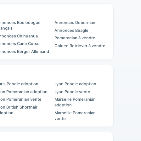
nnonces Bouledogue
Annonces Doberman
rançais
Annonces Beagle
nnonces Chihuahua
Pomeranian à vendre
nnonces Cane Corso
Golden Retriever à vendre
nnonces Berger Allemand
aris Poodle adoption
Lyon Poodle adoption
yon Pomeranian adoption
Lyon Poodle vente
yon Pomeranian vente
Marseille Pomeranian
adoption
yon British Shorthair
doption
Marseille Pomeranian
vente