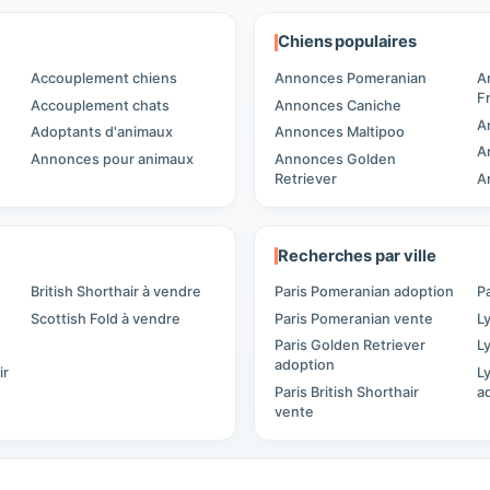
Chiens populaires
Accouplement chiens
Annonces Pomeranian
A
F
Accouplement chats
Annonces Caniche
A
Adoptants d'animaux
Annonces Maltipoo
A
Annonces pour animaux
Annonces Golden
Retriever
A
Recherches par ville
British Shorthair à vendre
Paris Pomeranian adoption
P
Scottish Fold à vendre
Paris Pomeranian vente
L
Paris Golden Retriever
L
adoption
ir
L
Paris British Shorthair
a
vente