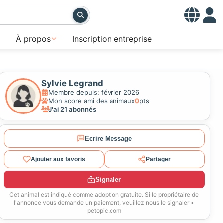
À propos
Inscription entreprise
Sylvie Legrand
Membre depuis: février 2026
Mon score ami des animaux
0
pts
J'ai 21 abonnés
Écrire Message
Ajouter aux favoris
Partager
Signaler
Cet animal est indiqué comme adoption gratuite. Si le propriétaire de
l'annonce vous demande un paiement, veuillez nous le signaler •
petopic.com