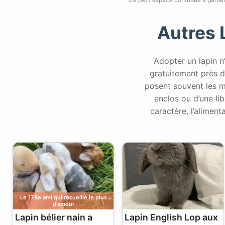
Autres 
Adopter un lapin n
gratuitement près d
posent souvent les mê
enclos ou d’une lib
caractère, l’alimen
Le 178e ami qui recueille le plus
d'amour
Lapin bélier nain a
Lapin English Lop aux