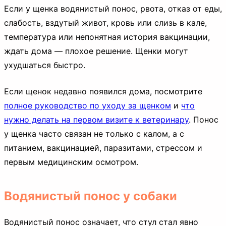
Если у щенка водянистый понос, рвота, отказ от еды,
слабость, вздутый живот, кровь или слизь в кале,
температура или непонятная история вакцинации,
ждать дома — плохое решение. Щенки могут
ухудшаться быстро.
Если щенок недавно появился дома, посмотрите
полное руководство по уходу за щенком
и
что
нужно делать на первом визите к ветеринару
. Понос
у щенка часто связан не только с калом, а с
питанием, вакцинацией, паразитами, стрессом и
первым медицинским осмотром.
Водянистый понос у собаки
Водянистый понос означает, что стул стал явно