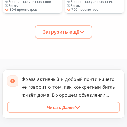
Бесплатное усыновление
Бесплатное усыновление
Бигль
Бигль
304 просмотров
790 просмотров
Загрузить ещё
Фраза активный и добрый почти ничего
не говорит о том, как конкретный бигль
живёт дома. В хорошем объявлении
стоит искать не обещания о породе, а
Читать Далее
наблюдения: что происходит, когда
собака берёт след, как она ходит на
поводке, в каких условиях выполняет