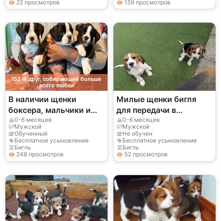
22 просмотров
159 просмотров
152-й друг, собирающий больше
всего любви
В наличии щенки
Милые щенки бигля
боксера, мальчики и
для передачи в
девочки! 34 632 000
хорошие руки
0-6 месяцев
0-6 месяцев
Мужской
Мужской
221
..Напишите в WhatsApp
Обученный
Не обучен
Бесплатное усыновление
Бесплатное усыновление
..Контакт... +34 631 98
Бигль
Бигль
70 80
248 просмотров
52 просмотров