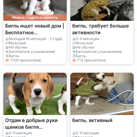
Можно гладить и кормить
Бигль ищет новый дом |
бигль, требует больше
Бесплатное
активности
пристройство | Очень
Молодой (6 месяцев - 2 года)
0-6 месяцев
Мужской
Мужской
добрый пёс
Не обучен
Не обучен
Бесплатное усыновление
Бесплатное усыновление
Бигль
Бигль
1106 просмотров
712 просмотров
Отдам в добрые руки
бигль, активный
щенков бигля
(мальчика и девочку)
0-6 месяцев
0-6 месяцев