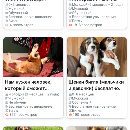
(+34)611386992
любознательный
0-6 месяцев
Молодой (6 месяцев - 2 года)
Мужской
Мужской
Обученный
Обученный
Бесплатное усыновление
Бесплатное усыновление
Бигль
Бигль
4 просмотров
1818 просмотров
Нам нужен человек,
Щенки бигля (мальчики
который сможет
и девочки) бесплатно.
уделять время биглю.
Молодой (6 месяцев - 2 года)
0-6 месяцев
Мужской
Мужской
Не обучен
Обученный
Бесплатное усыновление
Бесплатное усыновление
Бигль
Бигль
877 просмотров
198 просмотров