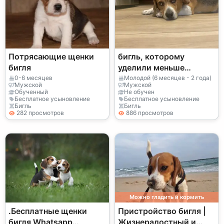
Потрясающие щенки
бигль, которому
бигля
уделили меньше
внимания, чем
0-6 месяцев
Молодой (6 месяцев - 2 года)
Мужской
Мужской
следовало бы.
Обученный
Не обучен
Бесплатное усыновление
Бесплатное усыновление
Бигль
Бигль
282 просмотров
886 просмотров
Можно гладить и кормить
.Бесплатные щенки
Пристройство бигля |
бигля Whatsapp
Жизнерадостный и