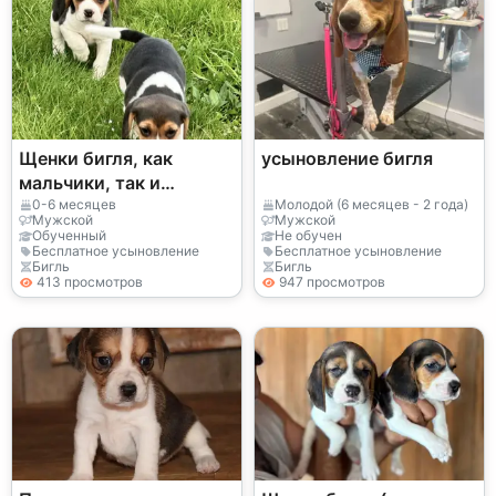
Щенки бигля, как
усыновление бигля
мальчики, так и
девочки, дарятся в
0-6 месяцев
Молодой (6 месяцев - 2 года)
Мужской
Мужской
качестве подарков.
Обученный
Не обучен
Бесплатное усыновление
Бесплатное усыновление
Бигль
Бигль
413 просмотров
947 просмотров