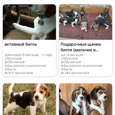
активный бигль
Подарочные щенки
бигля (мальчик и
девочка)
Молодой (6 месяцев - 2 года)
0-6 месяцев
Мужской
Мужской
Обученный
Обученный
Бесплатное усыновление
Бесплатное усыновление
Бигль
Бигль
813 просмотров
283 просмотров