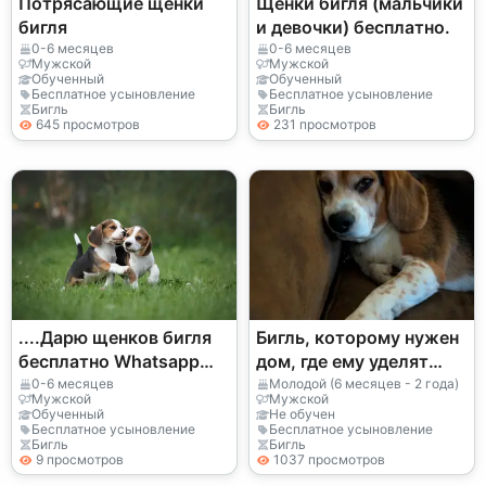
Потрясающие щенки
Щенки бигля (мальчики
бигля
и девочки) бесплатно.
0-6 месяцев
0-6 месяцев
Мужской
Мужской
Обученный
Обученный
Бесплатное усыновление
Бесплатное усыновление
Бигль
Бигль
645 просмотров
231 просмотров
....Дарю щенков бигля
Бигль, которому нужен
бесплатно Whatsapp
дом, где ему уделят
(+34)611386992
больше времени.
0-6 месяцев
Молодой (6 месяцев - 2 года)
Мужской
Мужской
Обученный
Не обучен
Бесплатное усыновление
Бесплатное усыновление
Бигль
Бигль
9 просмотров
1037 просмотров