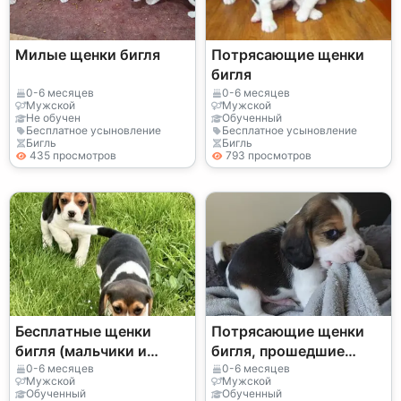
Милые щенки бигля
Потрясающие щенки
бигля
0-6 месяцев
0-6 месяцев
Мужской
Мужской
Не обучен
Обученный
Бесплатное усыновление
Бесплатное усыновление
Бигль
Бигль
435 просмотров
793 просмотров
Бесплатные щенки
Потрясающие щенки
бигля (мальчики и
бигля, прошедшие
девочки)
проверку здоровья.
0-6 месяцев
0-6 месяцев
Мужской
Мужской
Обученный
Обученный