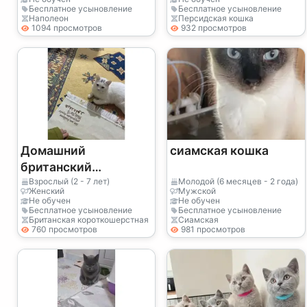
Бесплатное усыновление
Бесплатное усыновление
Наполеон
Персидская кошка
1094 просмотров
932 просмотров
Домашний
сиамская кошка
британский
короткошёрстный
Взрослый (2 - 7 лет)
Молодой (6 месяцев - 2 года)
Женский
Мужской
кот ищет спокойную
Не обучен
Не обучен
Бесплатное усыновление
Бесплатное усыновление
семью
Британская короткошерстная
Сиамская
760 просмотров
981 просмотров