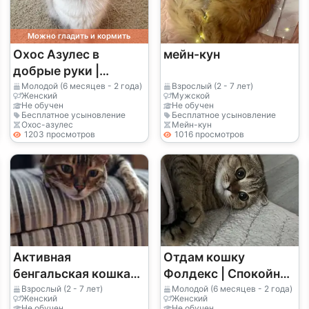
Можно гладить и кормить
Охос Азулес в
мейн-кун
добрые руки |
Голубые глаза
Молодой (6 месяцев - 2 года)
Взрослый (2 - 7 лет)
Женский
Мужской
Не обучен
Не обучен
Бесплатное усыновление
Бесплатное усыновление
Охос-азулес
Мейн-кун
1203 просмотров
1016 просмотров
Активная
Отдам кошку
бенгальская кошка
Фолдекс | Спокойная
для жизни в
и ласковая
Взрослый (2 - 7 лет)
Молодой (6 месяцев - 2 года)
Женский
Женский
квартире
Не обучен
Не обучен