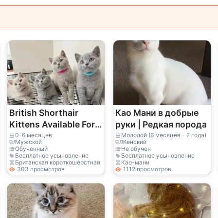
British Shorthair
Као Мани в добрые
Kittens Available For
руки | Редкая порода
Reservation
0-6 месяцев
Молодой (6 месяцев - 2 года)
Мужской
Женский
Обученный
Не обучен
Бесплатное усыновление
Бесплатное усыновление
Британская короткошерстная
Као-мани
303 просмотров
1112 просмотров