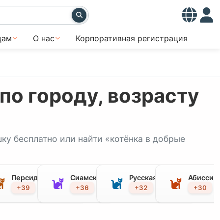
цам
О нас
Корпоративная регистрация
по городу, возрасту
шку бесплатно или найти «котёнка в добрые
Персидская кошка
Сиамская
Русская голубая
Абиссин
+39
+36
+32
+30