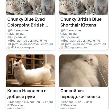
Chunky Blue Eyed
Chunky British Blue
Colorpoint British
Shorthair Kittens
Shorthairs
0-6 месяцев
0-6 месяцев
Мужской
Мужской
Обученный
Обученный
Бесплатное усыновление
Бесплатное усыновление
Британская короткошерстная
Британская короткошерстная
417 просмотров
280 просмотров
Кошка Наполеон в
Спокойная
добрые руки
персидская кошка
ищет новый дом
Молодой (6 месяцев - 2 года)
Взрослый (2 - 7 лет)
Женский
Женский
Не обучен
Не обучен