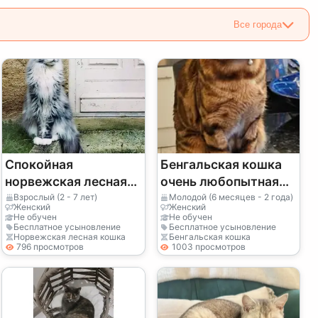
Все города
Спокойная
Бенгальская кошка
норвежская лесная
очень любопытная
кошка ищет новый
ищет новый дом
Взрослый (2 - 7 лет)
Молодой (6 месяцев - 2 года)
Женский
Женский
дом
Не обучен
Не обучен
Бесплатное усыновление
Бесплатное усыновление
Норвежская лесная кошка
Бенгальская кошка
796 просмотров
1003 просмотров