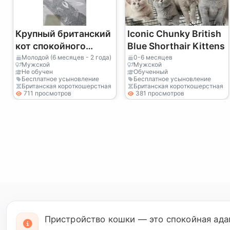
Крупный британский
Iconic Chunky British
кот спокойного
Blue Shorthair Kittens
характера
Молодой (6 месяцев - 2 года)
0-6 месяцев
Мужской
Мужской
Не обучен
Обученный
Бесплатное усыновление
Бесплатное усыновление
Британская короткошерстная
Британская короткошерстная
711 просмотров
381 просмотров
Пристройство кошки — это спокойная ада