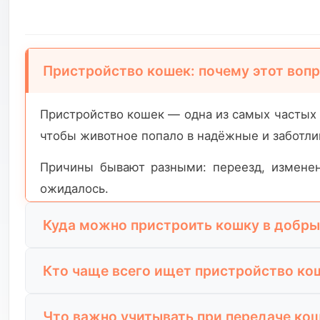
Пристройство кошек: почему этот воп
Пристройство кошек — одна из самых частых 
чтобы животное попало в надёжные и заботли
Причины бывают разными: переезд, изменен
ожидалось.
Куда можно пристроить кошку в добры
Когда возникает необходимость пристроить 
Кто чаще всего ищет пристройство ко
кошку бесплатно людям, которые действитель
Запросы по пристройству кошек чаще всего 
Такой подход снижает стресс для кошки и ув
Что важно учитывать при передаче ко