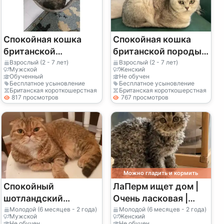
Спокойная кошка
Спокойная кошка
британской
британской породы,
короткошерстной
привыкшая к тихой
Взрослый (2 - 7 лет)
Взрослый (2 - 7 лет)
Мужской
Женский
породы ищет новый
квартире
Обученный
Не обучен
Бесплатное усыновление
Бесплатное усыновление
дом
Британская короткошерстная
Британская короткошерстная
817 просмотров
767 просмотров
Можно гладить и кормить
Спокойный
ЛаПерм ищет дом |
шотландский
Очень ласковая |
вислоухий кот
Нужна стабильность
Молодой (6 месяцев - 2 года)
Молодой (6 месяцев - 2 года)
Мужской
Женский
Не обучен
Не обучен