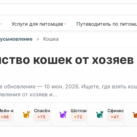
Услуги для питомцев
Путеводитель по питом
 усыновление
Кошка
ство кошек от хозяев 
е обновление — 10 июн. 2026. Ищете, где взять ко
вления от хозяев и...
а
ейн-кун
Спасённая кошка
Шотландская вислоухая
Сфинкс
+98
+75
+72
+47