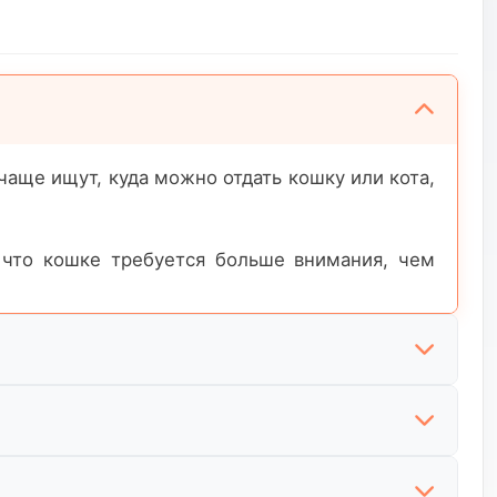
аще ищут, куда можно отдать кошку или кота,
 что кошке требуется больше внимания, чем
ый вариант. Многие ищут возможность отдать
ными трудностями. Иногда кошка оказывается
е.