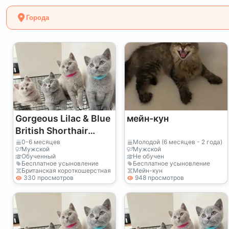
Города
Gorgeous Lilac & Blue
мейн-кун
British Shorthair
Kittens
0-6 месяцев
Молодой (6 месяцев - 2 года)
Мужской
Мужской
Обученный
Не обучен
Бесплатное усыновление
Бесплатное усыновление
Британская короткошерстная
Мейн-кун
330 просмотров
948 просмотров