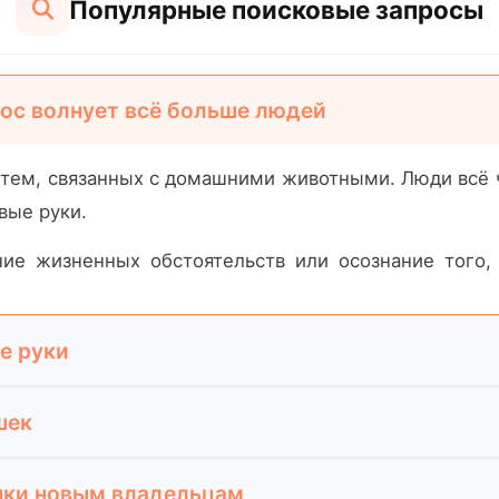
Популярные поисковые запросы
рос волнует всё больше людей
тем, связанных с домашними животными. Люди всё ч
вые руки.
ие жизненных обстоятельств или осознание того,
е руки
кошку, важно выбирать ответственный и безопасн
шек
но готовы заботиться о животном.
делают владельцы, которые столкнулись с неожидан
еличивает шансы на успешную адаптацию в новом дом
шки новым владельцам