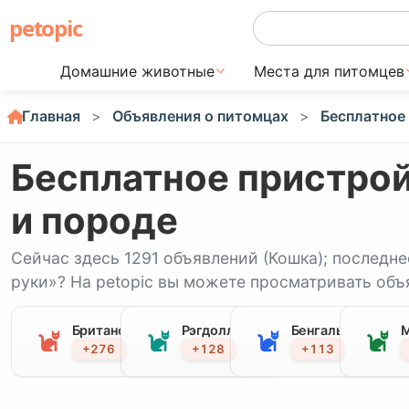
petopic
Домашние животные
Места для питомцев
Главная
Объявления о питомцах
Бесплатное
Бесплатное пристрой
и породе
Сейчас здесь 1291 объявлений (Кошка); последне
руки»? На petopic вы можете просматривать объя
Британская короткошерстная
Рэгдолл
Бенгальская кошк
М
+276
+128
+113