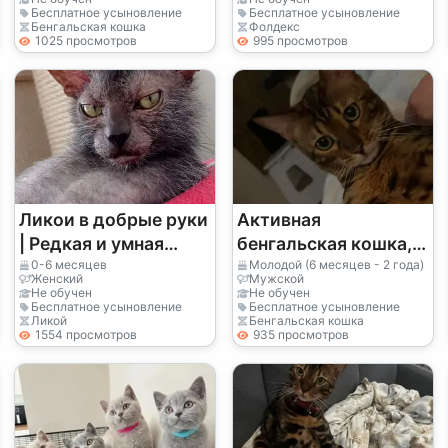
Бесплатное усыновление
Бесплатное усыновление
Бенгальская кошка
Фолдекс
1025 просмотров
995 просмотров
Ликои в добрые руки
Активная
| Редкая и умная
бенгальская кошка,
кошка
любящая
0-6 месяцев
Молодой (6 месяцев - 2 года)
Женский
Мужской
исследовать дом
Не обучен
Не обучен
Бесплатное усыновление
Бесплатное усыновление
Ликой
Бенгальская кошка
1554 просмотров
935 просмотров