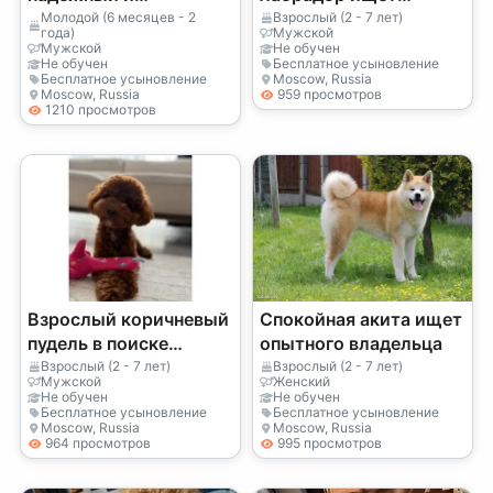
спокойный компаньон
активную семью
Молодой (6 месяцев - 2
Взрослый (2 - 7 лет)
года)
Мужской
Мужской
Не обучен
Не обучен
Бесплатное усыновление
Бесплатное усыновление
Moscow, Russia
Moscow, Russia
959 просмотров
1210 просмотров
Взрослый коричневый
Спокойная акита ищет
пудель в поиске
опытного владельца
надежного дома
Взрослый (2 - 7 лет)
Взрослый (2 - 7 лет)
Мужской
Женский
Не обучен
Не обучен
Бесплатное усыновление
Бесплатное усыновление
Moscow, Russia
Moscow, Russia
964 просмотров
995 просмотров