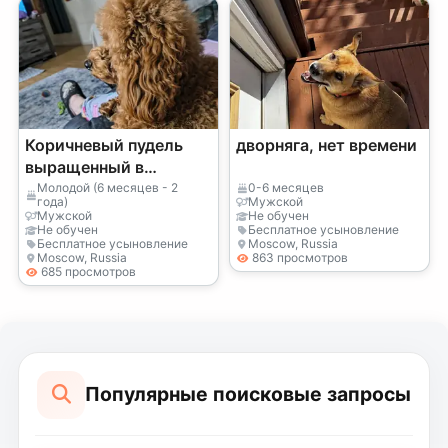
Коричневый пудель
дворняга, нет времени
выращенный в
домашней обстановке
Молодой (6 месяцев - 2
0-6 месяцев
года)
Мужской
Мужской
Не обучен
Не обучен
Бесплатное усыновление
Бесплатное усыновление
Moscow, Russia
Moscow, Russia
863 просмотров
685 просмотров
Популярные поисковые запросы