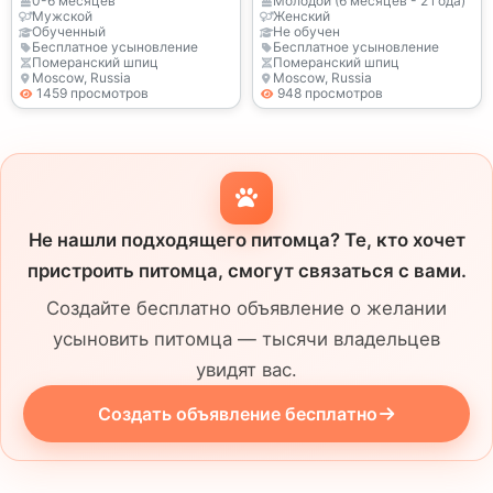
быть рядом с людьми
0-6 месяцев
Молодой (6 месяцев - 2 года)
Мужской
Женский
Обученный
Не обучен
Бесплатное усыновление
Бесплатное усыновление
Померанский шпиц
Померанский шпиц
Moscow, Russia
Moscow, Russia
1459 просмотров
948 просмотров
Не нашли подходящего питомца? Те, кто хочет
пристроить питомца, смогут связаться с вами.
Создайте бесплатно объявление о желании
усыновить питомца — тысячи владельцев
увидят вас.
Создать объявление бесплатно