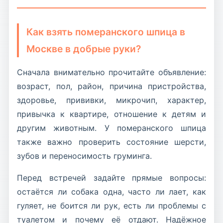
городских шумов. Хорошее объявление
главным критерием.
дети или крупные активные животные,
ли миску или игрушки, не кусается ли при
должно прямо говорить, тихий ли шпиц дома,
особенно важно понять, будет ли шпицу
Лучше выбрать собаку чуть дальше, но с
испуге. Фраза “подходит для семьи” без таких
как ведёт себя за дверью, сколько гуляет и
Как взять померанского шпица в
безопасно.
понятным характером, честным описанием
деталей ничего не стоит. Для хорошего
нужен ли ему человек рядом большую часть
Москве в добрые руки?
здоровья и прозрачной передачей, чем
выбора нужна реальная картина поведения.
дня.
быстро забрать ближайшего шпица без
Сначала внимательно прочитайте объявление:
деталей. Для маленькой собаки-компаньона
возраст, пол, район, причина пристройства,
важнее спокойная адаптация, безопасность и
здоровье, прививки, микрочип, характер,
совпадение с образом жизни будущего
привычка к квартире, отношение к детям и
владельца.
другим животным. У померанского шпица
также важно проверить состояние шерсти,
зубов и переносимость груминга.
Перед встречей задайте прямые вопросы:
остаётся ли собака одна, часто ли лает, как
гуляет, не боится ли рук, есть ли проблемы с
туалетом и почему её отдают. Надёжное