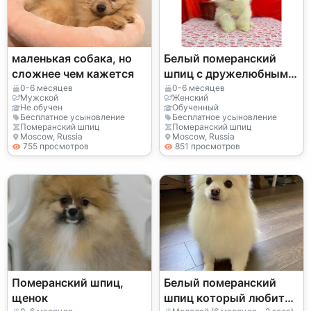
маленькая собака, но
Белый померанский
сложнее чем кажется
шпиц с дружелюбным
характером ищет
0-6 месяцев
0-6 месяцев
Мужской
Женский
семью
Не обучен
Обученный
Бесплатное усыновление
Бесплатное усыновление
Померанский шпиц
Померанский шпиц
Moscow, Russia
Moscow, Russia
755 просмотров
851 просмотров
Померанский шпиц,
Белый померанский
щенок
шпиц который любит