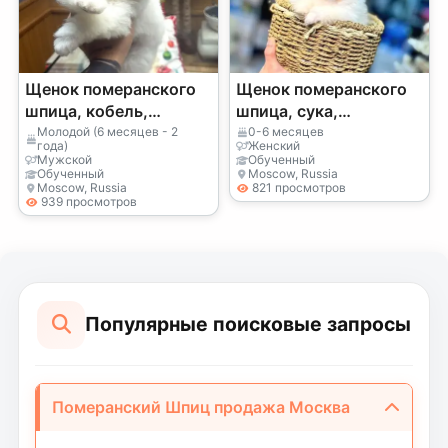
Щенок померанского
Щенок померанского
шпица, кобель,
шпица, сука,
выращен в домашней
спокойный и ласковый
Молодой (6 месяцев - 2
0-6 месяцев
года)
Женский
обстановке
характер
Мужской
Обученный
Обученный
Moscow, Russia
Moscow, Russia
821 просмотров
939 просмотров
Популярные поисковые запросы
Померанский Шпиц продажа Москва