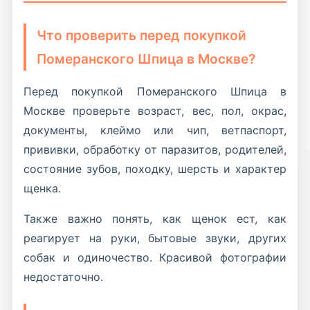
Petopic должен помогать отсекать слабые
пакет с покупками: нужна переноска, тепло,
объявления быстро. Если описание держится
вода по ситуации, спокойствие и заранее
Что проверить перед покупкой
только на словах “мишка”, “мини”, “элитный”,
подготовленное место дома.
Померанского Шпица в Москве?
“срочно” и “самый красивый”, но не даёт
фактов, оно не помогает покупателю принять
Перед покупкой Померанского Шпица в
безопасное решение.
Москве проверьте возраст, вес, пол, окрас,
документы, клеймо или чип, ветпаспорт,
прививки, обработку от паразитов, родителей,
состояние зубов, походку, шерсть и характер
щенка.
Также важно понять, как щенок ест, как
реагирует на руки, бытовые звуки, других
собак и одиночество. Красивой фотографии
недостаточно.