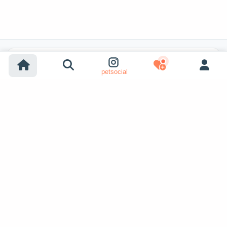
Популярные поиски
petsocial
Усыновление собак
Усыновление кошек
Собаки на продажу
Кошки на продажу
Усыновление из приюта (собака)
Усыновление из приюта (кошка)
Пропавшие собаки
Пропавшие кошки
Вязка собак
Показать ещё
Вязка кошек
Ищут питомца
Объявления о питомцах
petopic