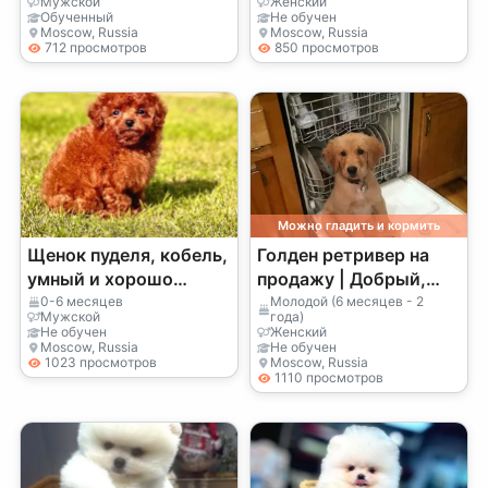
Мужской
Женский
домашнее
Обученный
Не обучен
Moscow, Russia
Moscow, Russia
выращивание
712 просмотров
850 просмотров
Можно гладить и кормить
Щенок пуделя, кобель,
Голден ретривер на
умный и хорошо
продажу | Добрый,
социализированный
ласковый | Настоящий
0-6 месяцев
Молодой (6 месяцев - 2
Мужской
года)
семейный пёс
Не обучен
Женский
Moscow, Russia
Не обучен
1023 просмотров
Moscow, Russia
1110 просмотров