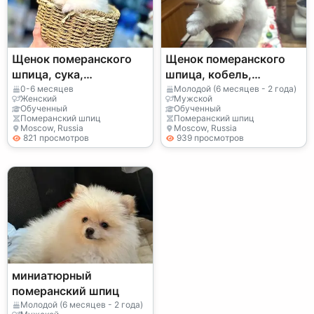
Щенок померанского
Щенок померанского
шпица, сука,
шпица, кобель,
спокойный и ласковый
выращен в домашней
0-6 месяцев
Молодой (6 месяцев - 2 года)
Женский
Мужской
характер
обстановке
Обученный
Обученный
Померанский шпиц
Померанский шпиц
Moscow, Russia
Moscow, Russia
821 просмотров
939 просмотров
миниатюрный
померанский шпиц
Молодой (6 месяцев - 2 года)